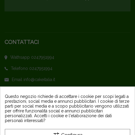
CONTATTACI
Wathsapp 0247951994
Telefono 0247951994
Email info@cakeitalia.it
L'assistenza è attiva dal Lunedì al Venerdì
Questo negozio richiede di accettare i cookie per scopi legati a
prestazioni, social media e annunci pubblicitari. I cookie di terze
dalle ore 9,30 alle 14 e dalle 15 alle 18
parti per social media e a scopo pubblicitario vengono utilizzati
per offrire funzionalità social e annunci pubblicitari
personalizzati. Accetti i cookie e l'elaborazione dei dati
personali interessati?