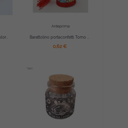
Anteprima
Mollettine con coccinelle colore Rosso cm 3.5 pz 8
Barattolino portaconfetti Tomo Cappello Laurea e Nastrino Rosso cm 4x6.5
AGGIUNGI AL CARRELLO
0,62 €
Vari