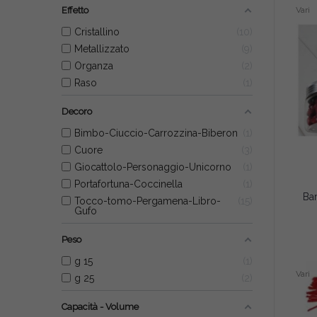
Effetto
Vari
Cristallino
10
Metallizzato
9
Organza
2
Raso
1
Decoro
Bimbo-Ciuccio-Carrozzina-Biberon
1
Cuore
3
Giocattolo-Personaggio-Unicorno
1
Portafortuna-Coccinella
1
Tocco-tomo-Pergamena-Libro-
15
Gufo
Peso
g 15
1
Vari
g 25
2
Capacità - Volume