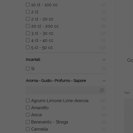
10 cl - 100 cc
2
2 cl
1
2 cl - 20 cc
4
20 cl - 200 cc
8
3 cl - 30 cc
11
4 cl - 40 cc
2
5 cl - 50 cc
57
Incartati
Si
1
Aroma - Gusto - Profumo - Sapore
Vari
Agrumi-Limone-Lime-Arancia
18
Amaretto
2
Anice
2
Benevento - Strega
1
Cannella
1