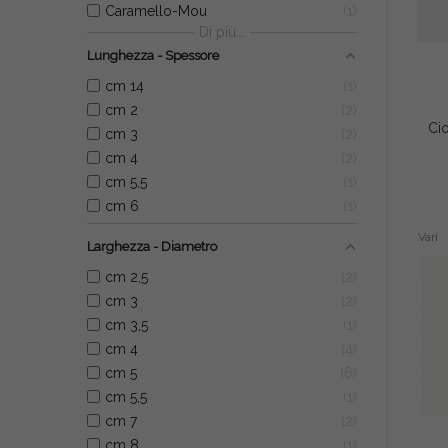
Caramello-Mou
1
Di più...
Lunghezza - Spessore
cm 14
1
cm 2
2
cm 3
2
cm 4
2
cm 5,5
1
cm 6
1
Vari
Larghezza - Diametro
cm 2,5
2
cm 3
2
cm 3,5
1
cm 4
4
cm 5
6
cm 5,5
1
cm 7
2
cm 8
1