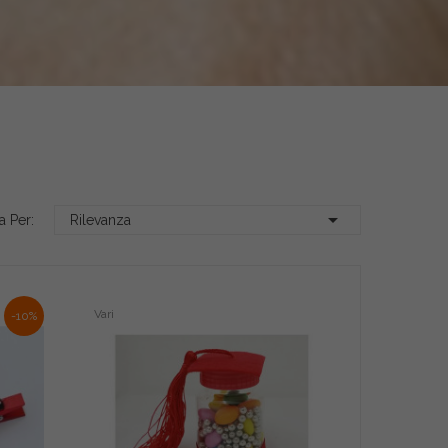

a Per:
Rilevanza
Vari
-10%