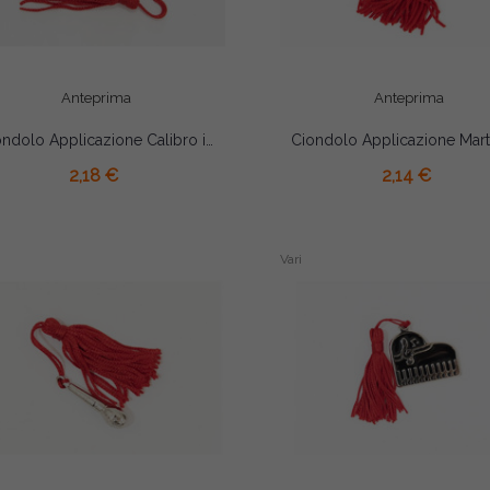
Anteprima
Anteprima
Ciondolo Applicazione Calibro in Zama con Nappina per Laurea Ingegneria
AGGIUNGI AL CARRELLO
AGGIUNGI AL CARRELLO
2,18 €
2,14 €
Vari