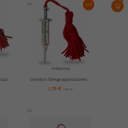
0
Vari
-10%
Anteprima
Ciondolo Termometro applicazione in zama con nappina rossa per laurea medicina
Ciondolo Siringa applicazione in zama con nappina rossa per laurea medicina
AGGIUNGI AL CARRELLO
1,76 €
1,95 €
Vari