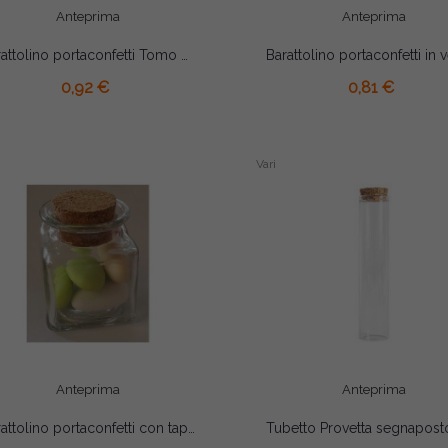
Anteprima
Anteprima
Barattolino portaconfetti Tomo Cappello Laurea Nero cm 4x6.5
AGGIUNGI AL CARRELLO
AGGIUNGI AL CARRELLO
0,92 €
0,81 €
Vari
Anteprima
Anteprima
Barattolino portaconfetti con tappo in sughero cm 4x4x5.5
AGGIUNGI AL CARRELLO
AGGIUNGI AL CARRELLO