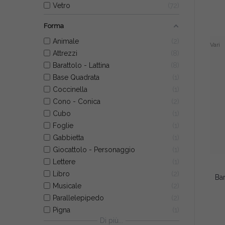
Vetro
72
Forma
Animale
2
Vari
Attrezzi
8
Barattolo - Lattina
8
Base Quadrata
1
Coccinella
1
Cono - Conica
2
Cubo
1
Foglie
1
Gabbietta
1
Giocattolo - Personaggio
1
Lettere
1
Libro
2
Musicale
2
Parallelepipedo
2
Pigna
1
Di più...