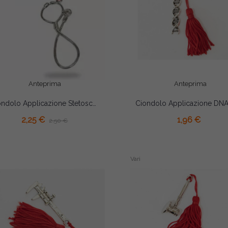
Anteprima
Anteprima
Ciondolo Applicazione Stetoscopio in Zama con Nappina per Laurea Medicina
AGGIUNGI AL CARRELLO
AGGIUNGI AL CARRELLO
2,25 €
1,96 €
2,50 €
Vari