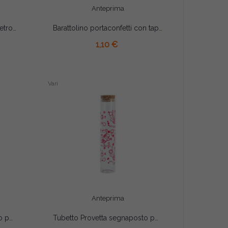
Anteprima
Barattolino portaconfetti in vetro con tappo rosso cm 9
Barattolino portaconfetti con tappo in sughero laurea bianco cm 4.5x4.5
AGGIUNGI AL CARRELLO
1,10 €
Vari
Anteprima
Tubetto Provetta segnaposto portaconfetti cm 12.5
Tubetto Provetta segnaposto portaconfetti laurea cm 12.5
AGGIUNGI AL CARRELLO