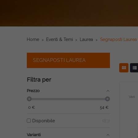
Home
Eventi & Temi
Laurea
Segnaposti Laurea
SEGNAPOSTI LAUREA


Filtra per
Prezzo
Vari
0
€
54
€
Disponibile
83
Varianti