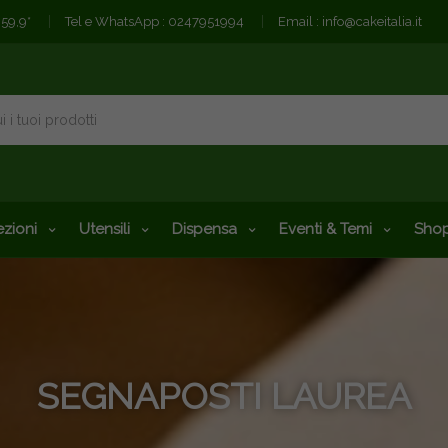
€59,9*
Tel e WhatsApp :
0247951994
Email :
info@cakeitalia.it
zioni
Utensili
Dispensa
Eventi & Temi
Shop
SEGNAPOSTI LAUREA