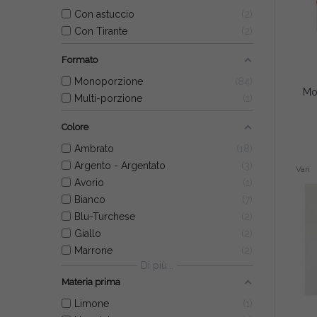
Con astuccio
2
Con Tirante
2
Formato
Monoporzione
84
Multi-porzione
1
Colore
Ambrato
18
Argento - Argentato
3
Vari
Avorio
1
Bianco
7
Blu-Turchese
2
Giallo
2
Marrone
2
Di più...
Materia prima
Limone
1