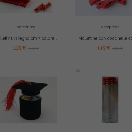
Anteprima
Anteprima
Mollettina in legno cm 3 colore rosso pz 24
AGGIUNGI AL CARRELLO
AGGIUNGI AL CARRELLO
1,35 €
1,15 €
1,50 €
1,28 €
Vari