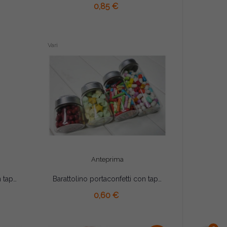
0,85 €
Vari
Anteprima
Barattolino portaconfetti con tappo in sughero laurea cm 4.5x4.5
Barattolino portaconfetti con tappo in alluminio cm 6x3
AGGIUNGI AL CARRELLO
0,60 €