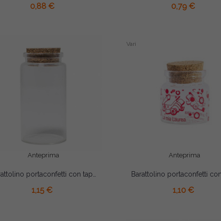
0,88 €
0,79 €
Vari
Anteprima
Anteprima
Barattolino portaconfetti con tappo in sughero cm 4.5x7
AGGIUNGI AL CARRELLO
AGGIUNGI AL CARRELLO
1,15 €
1,10 €