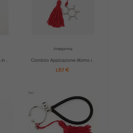
Anteprima
Ciondolo Applicazione DNA in Zama con Nappina per Laurea Biologia
Ciondolo Applicazione Atomo in Zama con Nappina per Laurea Scientifica
AGGIUNGI AL CARRELLO
1,67 €
Vari