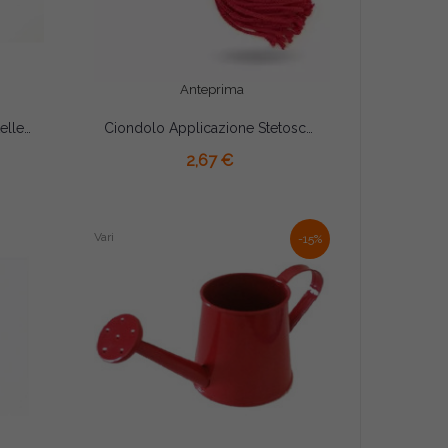
Anteprima
Ciondolo Applicazione Martelletto in Zama con Nappina per Laurea Giurisprudenza
Ciondolo Applicazione Stetoscopio in Zama con Nappina e Caucciù per Laurea Medicina
AGGIUNGI AL CARRELLO
2,67 €
Vari
-15%