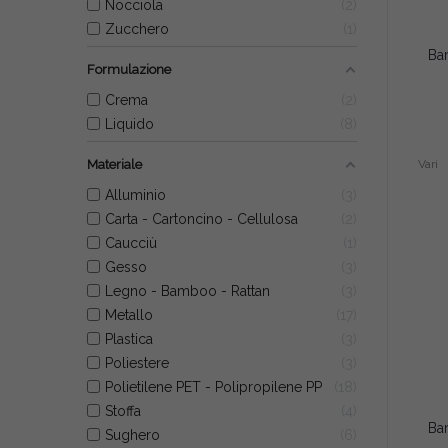
Nocciola
2
Zucchero
1
Formulazione
Crema
2
Liquido
8
Materiale
Vari
Alluminio
3
Carta - Cartoncino - Cellulosa
2
Caucciù
1
Gesso
3
Legno - Bamboo - Rattan
3
Metallo
17
Plastica
3
Poliestere
3
Polietilene PET - Polipropilene PP
18
Stoffa
4
Sughero
6