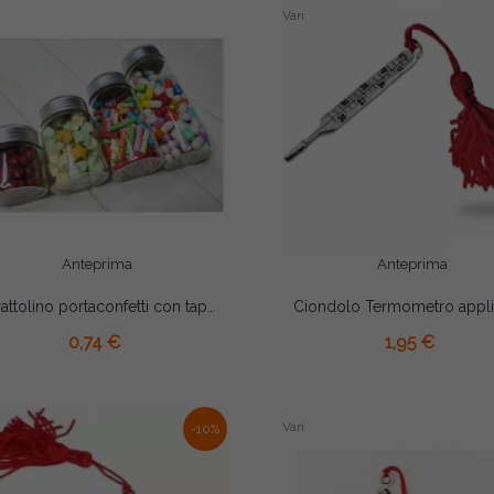
Vari
Anteprima
Anteprima
Barattolino portaconfetti con tappo in alluminio cm 8x3
AGGIUNGI AL CARRELLO
AGGIUNGI AL CARRELLO
0,74 €
1,95 €
Vari
-10%