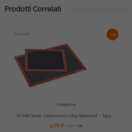
Prodotti Correlati
Silikomart
Deco
-15%
Anteprima
Air Mat Small, Gastronorm o Big Silikomart – Tappeto in Silicone Microforato con Fibra di Vetro per Cottura Uniforme
9,78 €
11,51 €
Da