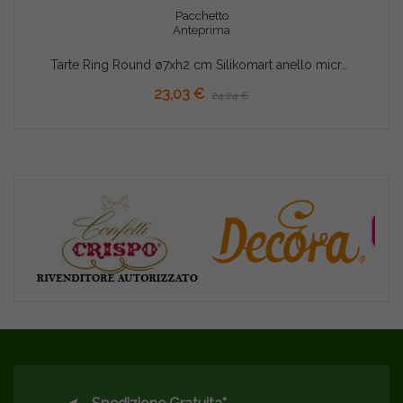
Pacchetto
Anteprima
Tarte Ring Round ø7xh2 cm Silikomart anello microforato crostatina tonda set 8 pz
23,03 €
24,24 €