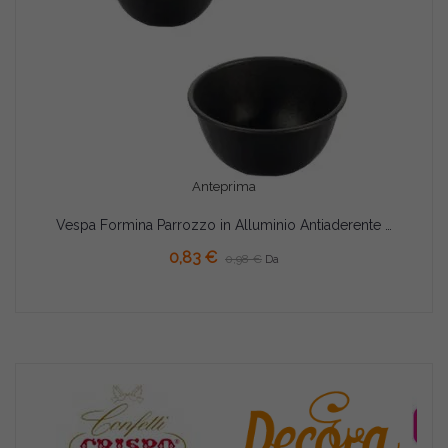
Anteprima
Vespa Formina Parrozzo in Alluminio Antiaderente con Bordo (Ø5/7cm) – Per Monoporzioni a Semisfera
0,83 €
0,98 €
Da