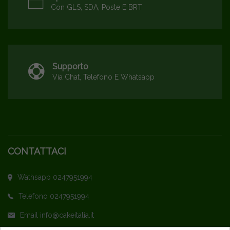
Con GLS, SDA, Poste E BRT
Supporto
Via Chat, Telefono E Whatsapp
CONTATTACI
Wathsapp 0247951994
Telefono 0247951994
Email info@cakeitalia.it