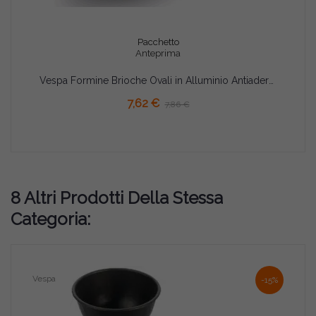
Pacchetto
Anteprima
Vespa Formine Brioche Ovali in Alluminio Antiaderente 11×7,5×H2,3cm (6 Pz)
AGGIUNGI AL CARRELLO
7,62 €
7,86 €
8 Altri Prodotti Della Stessa
Categoria:
Vespa
-15%