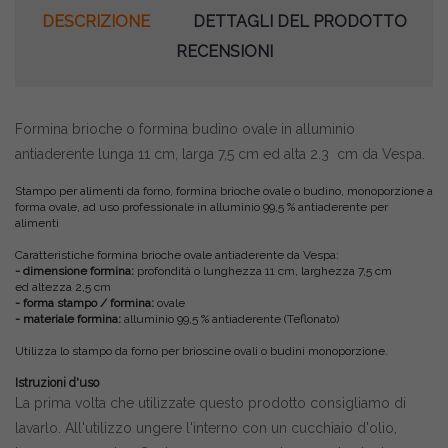
DESCRIZIONE
DETTAGLI DEL PRODOTTO
RECENSIONI
Formina brioche o formina budino ovale in alluminio
antiaderente lunga 11 cm, larga 7,5 cm ed alta 2.3 cm da Vespa.
Stampo per alimenti da forno, formina brioche ovale o budino, monoporzione a
forma ovale, ad uso professionale in alluminio 99,5 % antiaderente per
alimenti
Caratteristiche formina brioche ovale antiaderente da Vespa:
- dimensione formina:
profondità o lunghezza 11 cm, larghezza 7,5 cm
ed altezza 2,5 cm
- forma stampo / formina:
ovale
- materiale formina:
alluminio 99,5 % antiaderente (Teflonato)
Utilizza lo stampo da forno per brioscine ovali o budini monoporzione.
Istruzioni d'uso
La prima volta che utilizzate questo prodotto consigliamo di
lavarlo. All'utilizzo ungere l'interno con un cucchiaio d'olio,