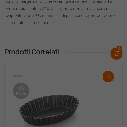
burro o margarina. Cucinare sempre a calore moderato. La
temperatura limite è 200°C in forno e non surriscaldare il
recipiente vuoto. Usare utensili di plastica o legno ed evitare
l'uso di utensili metallici.
0
Prodotti Correlati
Vespa
Deco
-3%