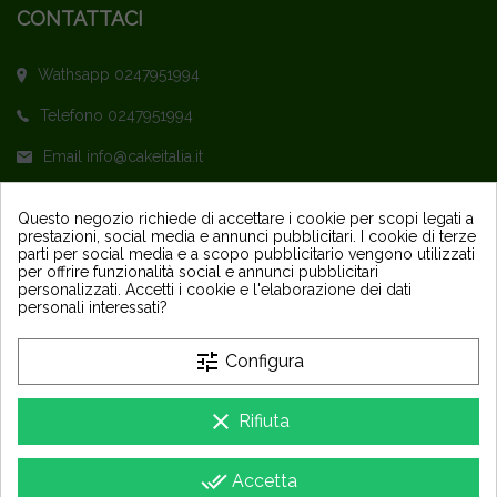
CONTATTACI
Wathsapp 0247951994
Telefono 0247951994
Email info@cakeitalia.it
L'assistenza è attiva dal Lunedì al Venerdì
Questo negozio richiede di accettare i cookie per scopi legati a
prestazioni, social media e annunci pubblicitari. I cookie di terze
dalle ore 9,30 alle 14 e dalle 15 alle 18
parti per social media e a scopo pubblicitario vengono utilizzati
per offrire funzionalità social e annunci pubblicitari
personalizzati. Accetti i cookie e l'elaborazione dei dati
personali interessati?
tune
Configura
PRODOTTI
keyboard_arrow_down
clear
Rifiuta
LA NOSTRA AZIENDA
keyboard_arrow_down
done_all
Accetta