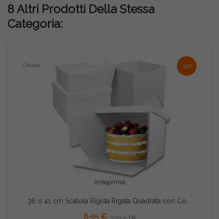
8 Altri Prodotti Della Stessa
Categoria:
Decora
-15%
Anteprima
36 o 41 cm Scatola Rigida Rigata Quadrata con Coperchio | Canneté Bianco | Per Torte Grandi | Decora
AGGIUNGI AL CARRELLO
6,55 €
7,70 €
Da