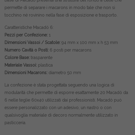
base di Macadò presenta una struttura del fondo a celle che
permette di separare i macarons in modo tale che non si
tocchino né rovinino nella fase di esposizione e trasporto.
Caratteristiche Macadò 6:
Pezzi per Confezione:
1
Dimensioni Vassoi / Scatole:
94 mm x 100 mm x h 53 mm
Numero Cavità o Posti:
6 posti per macarons
Colore Base:
trasparente
Materiale Vassoi:
plastica
Dimensioni Macarons:
diametro 50 mm
La confezione è stata progettata seguendo una logica di
modularità che permette di esporre esattamente 20 Macadò da
6 nelle teglie 60x40 utilizzati dai professionisti. Macadò può
essere personalizzato con un adesivo, un nastro o con
qualsivoglia materiale di decoro normalmente utilizzato in
pasticceria.