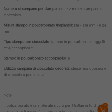
Numero di campane per stampo:
1 × 2 = 2 mezze campane di
cioccolato
Misura stampo in policarbonato (Impianto):
135 × 275 mm - h 24
mm
Tipo stampo per cioccolato:
stampo in policarbonato soggetti
cavi, accoppiabile
Stampo in policarbonato accoppiabile:
si
Utilizzo campana di cioccolato decorata:
ideale monoporzione
di cioccolato per pasqua
Note:
0
Il policarbonato è un materiale sicuro per il trattamento di generi
alimentari, e ti garantirà un prodotto inalterato anche alla