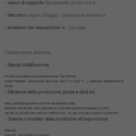
- vassoi di supporto
(tipicamente 30×40 cm) e,
- stecche
in legno di faggio /plastica per alimenti e,
- accessori per esposizione
(es. Espogel).
Caratteristiche distintive:
- Stampi Multifunzione
,
in silicone platinico professionale Top White,
caldo/freddo, utilizzabili da circa -60°C a +230°C → freezer, abbattitore e
forno,
- Efficienza della produzione grazie a stadi ad,
alta usabilità grazie a forme standardizzate,
elevata elasticità, anti-aderenza e durata (anche migliaia di cicli)
cavità multiple con volumi definiti (es. 75–90 ml) per output uniforme
- Sistema completo dalla prodizione all'esposizione,
stampi
stecchi, sacchetti di carta e