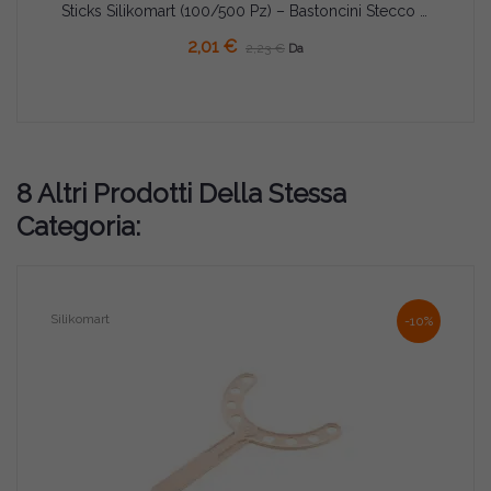
Sticks Silikomart (100/500 Pz) – Bastoncini Stecco in Legno 113×10×2mm per Gelati, Ghiaccioli e Finger Food
2,01 €
2,23 €
Da
8 Altri Prodotti Della Stessa
Categoria:
Silikomart
-10%