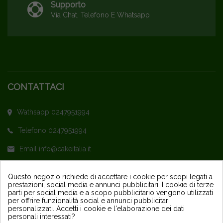
Supporto
Via Chat, Telefono E Whatsapp
CONTATTACI
Wathsapp 0247951994
Telefono 0247951994
Email info@cakeitalia.it
L'assistenza è attiva dal Lunedì al Venerdì
Questo negozio richiede di accettare i cookie per scopi legati a
prestazioni, social media e annunci pubblicitari. I cookie di terze
dalle ore 9,30 alle 14 e dalle 15 alle 18
parti per social media e a scopo pubblicitario vengono utilizzati
per offrire funzionalità social e annunci pubblicitari
personalizzati. Accetti i cookie e l'elaborazione dei dati
personali interessati?