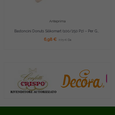
Anteprima
Bastoncini Donuts Silikomart (100/250 Pz) – Per Gelati e Finger Food a Ciambella con Stampo Gel13
AGGIUNGI AL CARRELLO
6,98 €
7,75 €
Da