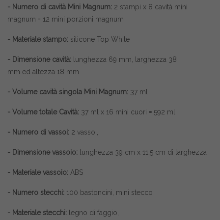
- Numero di cavità Mini Magnum:
2 stampi x 8 cavità mini
magnum = 12 mini porzioni magnum
- Materiale stampo:
silicone Top White
- Dimensione cavità:
lunghezza 69 mm, larghezza 38
mm ed altezza 18 mm
- Volume cavità singola Mini Magnum:
37 ml
- Volume totale Cavità:
37 ml x 16 mini cuori
=
592 ml
- Numero di vassoi:
2 vassoi,
- Dimensione vassoio:
lunghezza 39 cm x 11,5 cm di larghezza
- Materiale vassoio:
ABS
- Numero stecchi:
100 bastoncini, mini stecco
- Materiale stecchi:
legno di faggio,