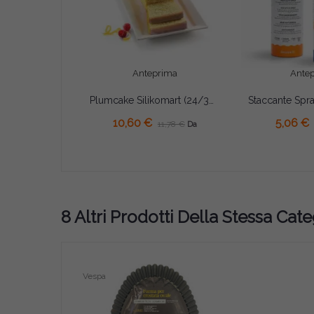
Anteprima
Ante
Plumcake Silikomart (24/30cm) – Stampo in Silicone con Anello di Sicurezza
AGGIUNGI AL CARRELLO
AGGIUNGI A
10,60 €
5,06 €
11,78 €
Da
8 Altri Prodotti Della Stessa Cate
Vespa