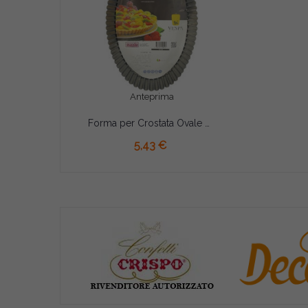
Anteprima
Forma per Crostata Ovale Vespa (33×22cm) – Stampo in Alluminio Antiaderente con Fondo Rialzato
AGGIUNGI AL CARRELLO
5,43 €