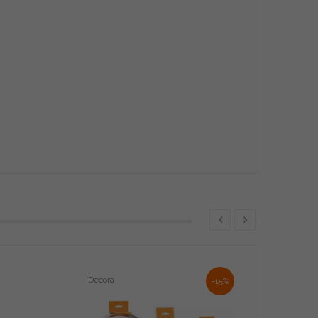
Decora
-15%