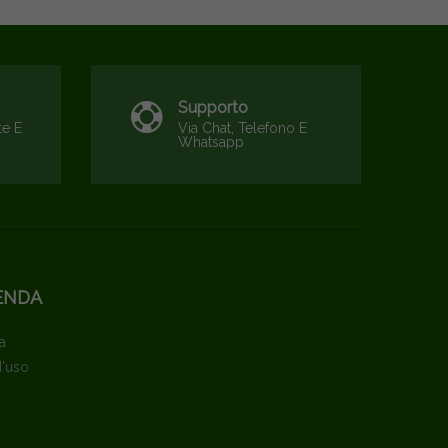
Supporto
te E
Via Chat, Telefono E
Whatsapp
ENDA
a
d'uso