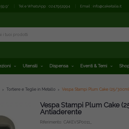
€59,9*
Tel e WhatsApp :
0247951994
Email :
info@cakeitalia.it
zioni
Utensili
Dispensa
Eventi & Temi
Shop
Tortiere e Teglie in Metallo
Vespa Stampi Plum Cake (25/30cm) –
Vespa Stampi Plum Cake (25
Antiaderente
Riferimento: CAKEVSP0011_