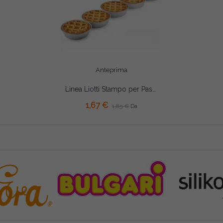
Anteprima
Linea Liotti Stampo per Pastiera Normale in Alluminio H6,5cm – Teglia Forma Ruoto (Ø22/36cm)
1,67 €
1,85 €
Da