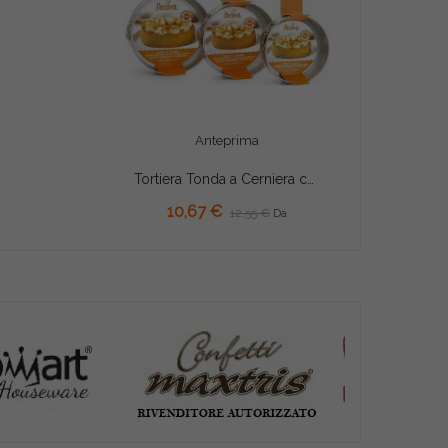
Anteprima
Tortiera Tonda a Cerniera con Fondo Mobile Decora (Ø20/28cm) – Metallo Antiaderente (H7cm)
10,67 €
12,55 €
Da