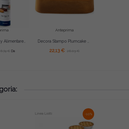
prima
Anteprima
Staccante Spray Alimentare Decora (250/500ml) – Ungi Teglie e Stampi Senza Farina
Decora Stampo Plumcake Santa Claus (27×15×H5,8cm) - Alluminio Pressofuso Antiaderente per Torte Natalizie
L CARRELLO
AGGIUNGI AL CARRELLO
22,13 €
6,74 €
26,03 €
Da
goria:
Linea Liotti
-10%