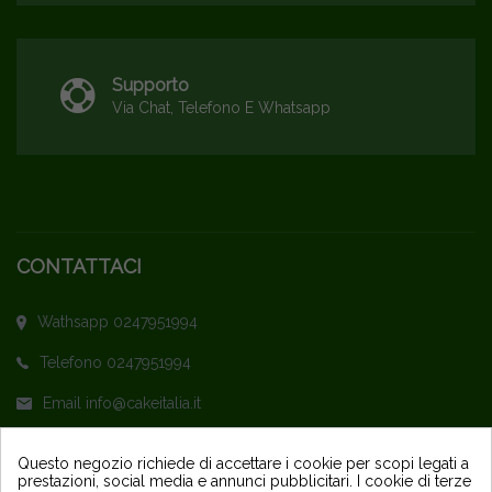
Supporto
Via Chat, Telefono E Whatsapp
CONTATTACI
Wathsapp 0247951994
Telefono 0247951994
Email info@cakeitalia.it
L'assistenza è attiva dal Lunedì al Venerdì
Questo negozio richiede di accettare i cookie per scopi legati a
prestazioni, social media e annunci pubblicitari. I cookie di terze
dalle ore 9,30 alle 14 e dalle 15 alle 18