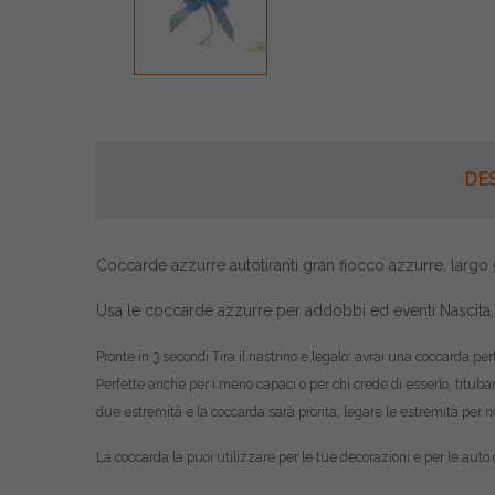
DE
Coccarde azzurre autotiranti gran fiocco azzurre, larg
Usa le coccarde azzurre per addobbi ed eventi Nasci
Pronte in 3 secondi Tira il nastrino e legalo: avrai una coccarda p
Perfette anche per i meno capaci o per chi crede di esserlo, titub
due estremità e la coccarda sarà pronta, legare le estremità per n
La coccarda la puoi utilizzare per le tue decorazioni e per le auto d