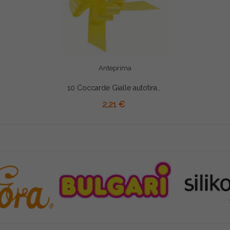
Anteprima
10 Coccarde Gialle autotiranti gran fiocco 5 cm
2,21 €