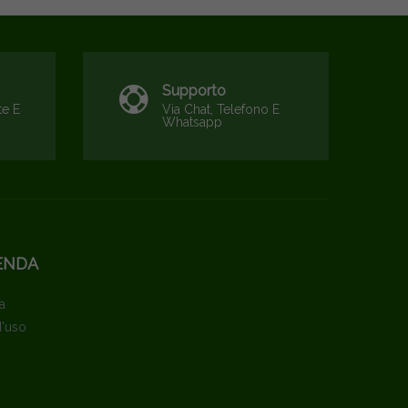
Supporto
te E
Via Chat, Telefono E
Whatsapp
ENDA
a
d'uso