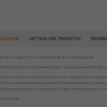
SCRIZIONE
DETTAGLI DEL PRODOTTO
RECENSI
o 50 mm e lungo 75 cm in confezione da 10 coccarde azzurre.
ta, battesimo e primo compleanno bimbo, ma puoi usarla anche per 
erfetta in 3 secondi senza sforzi e senza rischi di errori. Per preparare una coccar
ante di non riuscire a preparare una coccarda nel modo tradizionale con il semplice
on farla smontare (basta un semplice nodo) ed è fatta. Ottima per decoro in occasi
ei tuoi invitati