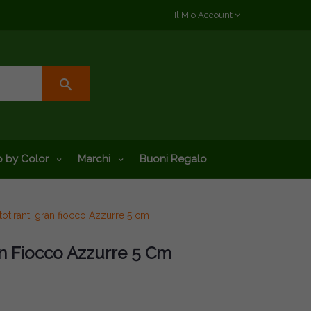
Il Mio Account
search
 by Color
Marchi
Buoni Regalo
otiranti gran fiocco Azzurre 5 cm
an Fiocco Azzurre 5 Cm