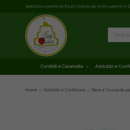
Spedizioni a partire da €5,90 Gratuita per ordini superiori a 
Confetti e Caramelle
Addobbi e Confe
Home
Addobbi e Confezioni
Sfere e Coccarde p