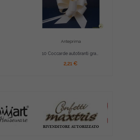
Anteprima
10 Coccarde autotiranti gran fiocco Avorio 5cm
AGGIUNGI AL CARRELLO
2,21 €