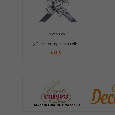
Anteprima
5 Coccarde argento autotiranti gran fiocco 4,5 cm
AGGIUNGI AL CARRELLO
2,21 €