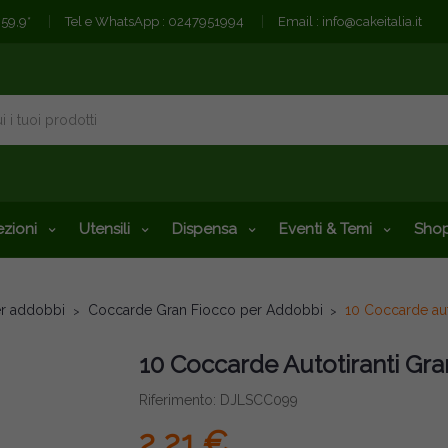
€59,9*
Tel e WhatsApp :
0247951994
Email :
info@cakeitalia.it
zioni
Utensili
Dispensa
Eventi & Temi
Shop
er addobbi
Coccarde Gran Fiocco per Addobbi
10 Coccarde aut
10 Coccarde Autotiranti Gr
Riferimento: DJLSCC099
2,21 €