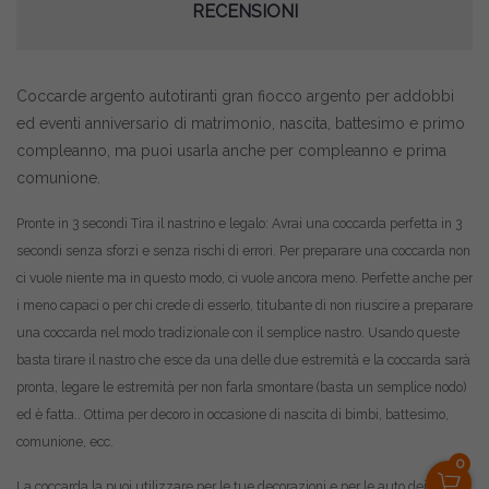
RECENSIONI
Coccarde argento autotiranti gran fiocco argento per addobbi
ed eventi anniversario di matrimonio, nascita, battesimo e primo
compleanno, ma puoi usarla anche per compleanno e prima
comunione.
Pronte in 3 secondi Tira il nastrino e legalo: Avrai una coccarda perfetta in 3
secondi senza sforzi e senza rischi di errori. Per preparare una coccarda non
ci vuole niente ma in questo modo, ci vuole ancora meno. Perfette anche per
i meno capaci o per chi crede di esserlo, titubante di non riuscire a preparare
una coccarda nel modo tradizionale con il semplice nastro. Usando queste
basta tirare il nastro che esce da una delle due estremità e la coccarda sarà
pronta, legare le estremità per non farla smontare (basta un semplice nodo)
ed è fatta.. Ottima per decoro in occasione di nascita di bimbi, battesimo,
comunione, ecc.
0
La coccarda la puoi utilizzare per le tue decorazioni e per le auto dei tuoi