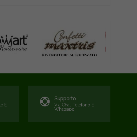
Supporto
te E
Via Chat, Telefono E
Whatsapp