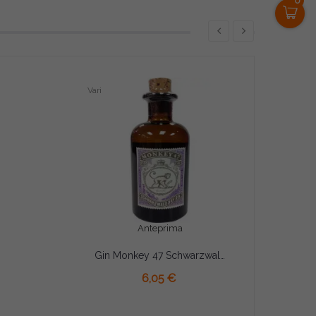
0
Vari
Anteprima
Gin Monkey 47 Schwarzwald Mignon cl 5
6,05 €