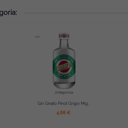
goria:
Vari
Anteprima
Gin Ginato Pinot Grigio Mignon cl5
4,68 €