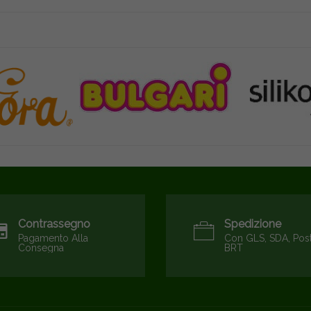
Contrassegno
Spedizione
Pagamento Alla
Con GLS, SDA, Pos
Consegna
BRT