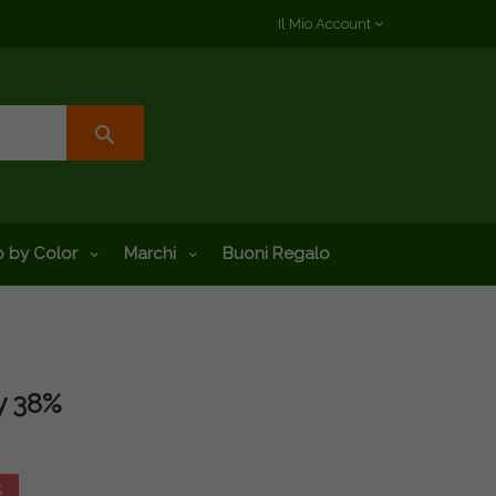
Il Mio Account
search
 by Color
Marchi
Buoni Regalo
ry 38%
%