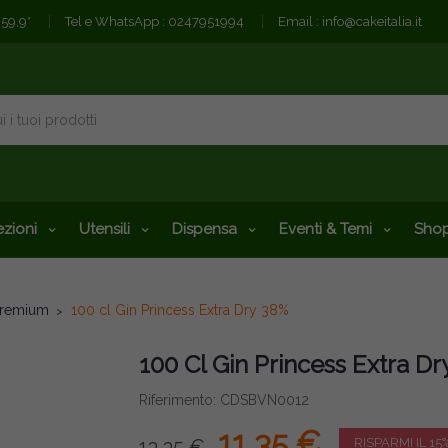
€59,9*
Tel e WhatsApp :
0247951994
Email :
info@cakeitalia.it
zioni
Utensili
Dispensa
Eventi & Temi
Shop
Premium
100 cl Gin Princess Extra Dry 38%
100 Cl Gin Princess Extra D
Riferimento: CDSBVN0012
11,35 €
13,35 €
RISPARMI IL 15