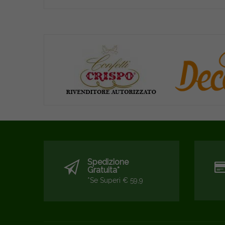
Spedizione
Gratuita*
*se Superi € 59,9