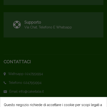
Supporto
Via Chat, Telefono E Whatsapp
CONTATTACI
Wathsapp 0247951994
Telefono 0247951994
Email info@cakeitalia.it
L'assistenza è attiva dal Lunedì al Venerdì
Questo negozio richiede di accettare i cookie per scopi legati a