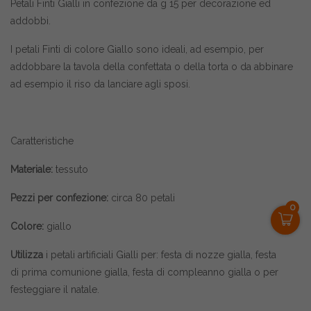
Petali Finti Gialli in confezione da g 15 per decorazione ed
addobbi.
I petali Finti di colore Giallo sono ideali, ad esempio, per
addobbare la tavola della confettata o della torta o da abbinare
ad esempio il riso da lanciare agli sposi.
Caratteristiche
Materiale:
tessuto
Pezzi per confezione:
circa 80 petali
0
Colore:
giallo
Utilizza
i petali artificiali Gialli per: festa di nozze gialla,
festa
di prima comunione gialla, festa di compleanno gialla o per
festeggiare il natale.