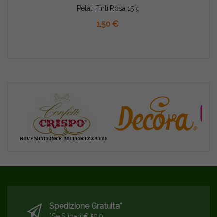
Petali Finti Rosa 15 g
AGGIUNGI AL CARRELLO
1,50 €
Spedizione Gratuita*
*se Superi € 59,9