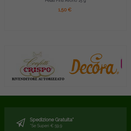
Petali Finti Avorio 15 g
AGGIUNGI AL CARRELLO
1,50 €
Spedizione Gratuita*
*se Superi € 59,9