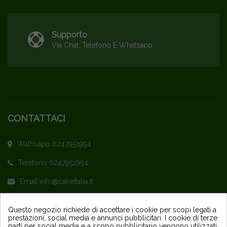
Supporto
Via Chat, Telefono E Whatsapp
CONTATTACI
Wathsapp 0247951994
Telefono 0247951994
Email info@cakeitalia.it
L'assistenza è attiva dal Lunedì al Venerdì
Questo negozio richiede di accettare i cookie per scopi legati a
prestazioni, social media e annunci pubblicitari. I cookie di terze
dalle ore 9,30 alle 14 e dalle 15 alle 18
parti per social media e a scopo pubblicitario vengono utilizzati