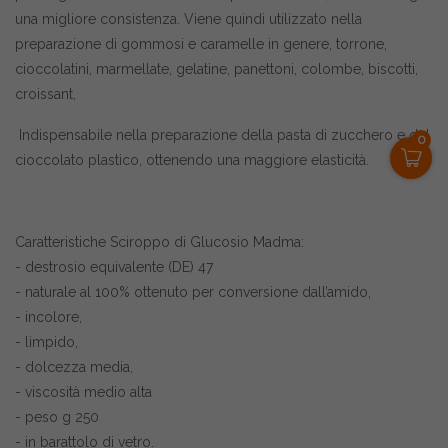
una migliore consistenza. Viene quindi utilizzato nella
preparazione di gommosi e caramelle in genere, torrone,
cioccolatini, marmellate, gelatine, panettoni, colombe, biscotti,
croissant,
Indispensabile nella preparazione della pasta di zucchero e del
0
cioccolato plastico, ottenendo una maggiore elasticità.
Caratteristiche Sciroppo di Glucosio Madma:
- destrosio equivalente (DE) 47
- naturale al 100% ottenuto per conversione dall’amido,
- incolore,
- limpido,
- dolcezza media,
- viscosità medio alta
- peso g 250
- in barattolo di vetro.