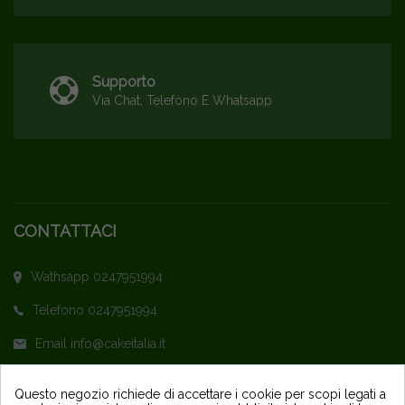
Supporto
Via Chat, Telefono E Whatsapp
CONTATTACI
Wathsapp 0247951994
Telefono 0247951994
Email info@cakeitalia.it
L'assistenza è attiva dal Lunedì al Venerdì
Questo negozio richiede di accettare i cookie per scopi legati a