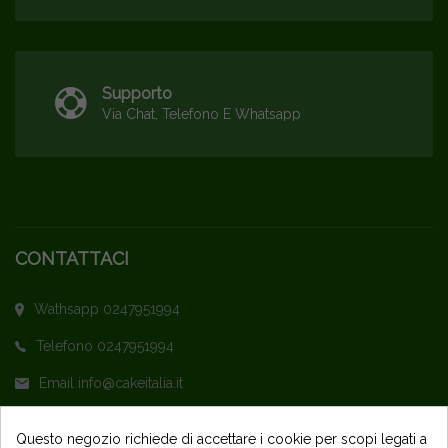
Supporto
Via Chat, Telefono E Whatsapp
CONTATTACI
Wathsapp 0247951994
Telefono 0247951994
Email info@cakeitalia.it
L'assistenza è attiva dal Lunedì al Venerdì
Questo negozio richiede di accettare i cookie per scopi legati a