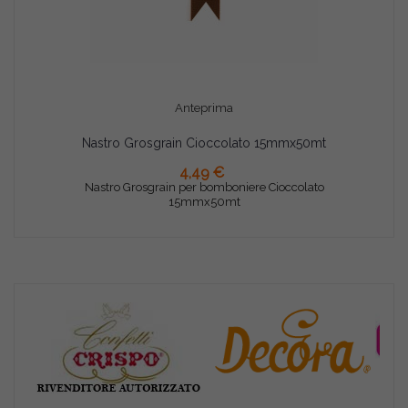
Anteprima
Nastro Grosgrain Cioccolato 15mmx50mt
4,49 €
AGGIUNGI AL CARRELLO
Nastro Grosgrain per bomboniere Cioccolato
15mmx50mt