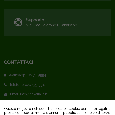
Supporto
Via Chat, Telefono E Whatsapp
CONTATTACI
Wathsapp 0247951994
Telefono 0247951994
Email info@cakeitalia.it
L'assistenza è attiva dal Lunedì al Venerdì
Questo negozio richiede di accettare i cookie per scopi legati a
prestazioni, social media e annunci pubblicitari. I cookie di terze
dalle ore 9,30 alle 14 e dalle 15 alle 18