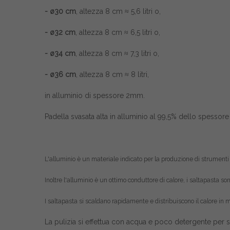
- ø30 cm
, altezza 8 cm ≈ 5,6 litri o,
- ø32 cm
, altezza 8 cm ≈ 6,5 litri o,
- ø34 cm
, altezza 8 cm ≈ 7,3 litri o,
- ø36 cm
, altezza 8 cm ≈ 8 litri,
in alluminio di spessore 2mm.
Padella svasata alta in alluminio al 99,5% dello spessore
L'alluminio è un materiale indicato per la produzione di strumenti 
Inoltre l'alluminio è un ottimo conduttore di calore, i saltapasta s
I saltapasta si scaldano rapidamente e distribuiscono il calore in mo
La pulizia si effettua con acqua e poco detergente per s