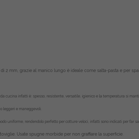
 di 2 mm, grazie al manico lungo è ideale come salta-pasta e per spadel
da cucina infatti è: spesso, resistente, versatile, igienico e la temperatura si ma
ono leggeri e maneggevoli.
do uniforme, rendendolo perfetto per cotture veloci, infatti sono indicati per far salt
toviglie. Usate spugne morbide per non graffiare la superficie.