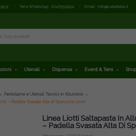
€59,9*
Tel e WhatsApp :
0247951994
Email :
info@cakeitalia.it
zioni
Utensili
Dispensa
Eventi & Temi
Shop
Pentolame e Utensili Tecnici in Alluminio
6cm) – Padella Svasata Alta di Spessore 2mm
Linea Liotti Saltapasta In 
– Padella Svasata Alta Di 