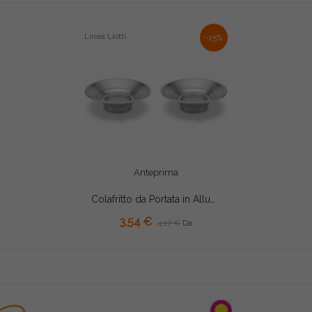
Linea Liotti
-15%
Anteprima
Colafritto da Portata in Alluminio Professionale (Ø15/19cm) – Vassoietto o Piatto per Monoporzioni – Linea Liotti
AGGIUNGI AL CARRELLO
3,54 €
4,17 €
Da