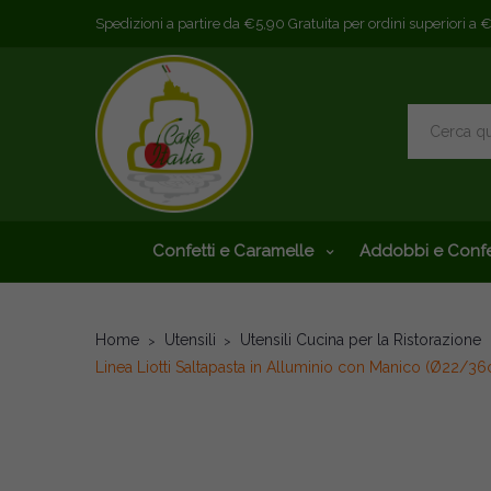
Spedizioni a partire da €5,90 Gratuita per ordini superiori a 
Confetti e Caramelle
Addobbi e Confe
Home
Utensili
Utensili Cucina per la Ristorazione
Linea Liotti Saltapasta in Alluminio con Manico (Ø22/3