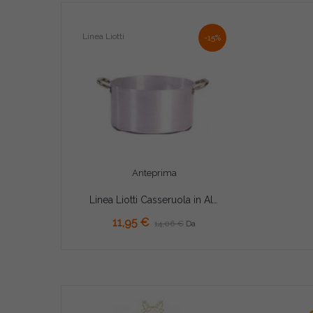
Linea Liotti
-15%
Anteprima
Linea Liotti Casseruola in Alluminio con Due Manici (Ø20/30cm) – Pentola Tonda di Spessore 1,8mm
11,95 €
14,06 €
Da