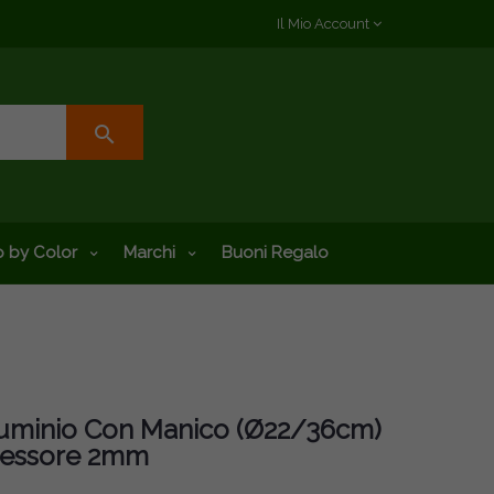
Il Mio Account
search
 by Color
Marchi
Buoni Regalo
Alluminio Con Manico (Ø22/36cm)
Spessore 2mm