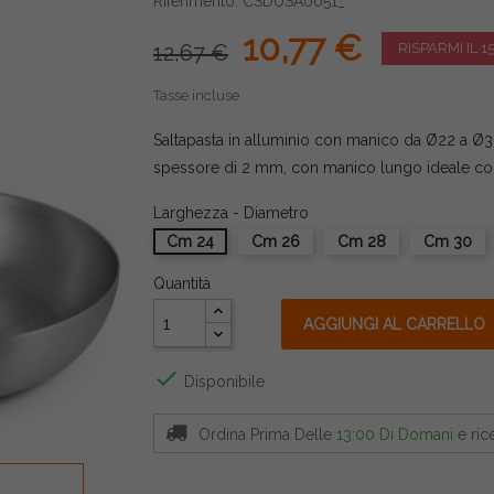
Riferimento: CSDUSA0051_
10,77 €
12,67 €
RISPARMI IL 1
Tasse incluse
Saltapasta in alluminio con manico da Ø22 a Ø36 
spessore di 2 mm, con manico lungo ideale come
Larghezza - Diametro
Cm 24
Cm 26
Cm 28
Cm 30
Quantità
AGGIUNGI AL CARRELLO

Disponibile
Ordina Prima Delle
13:00 Di Domani
e ric