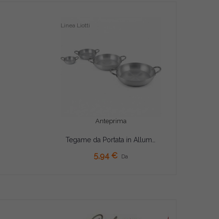
Linea Liotti
Anteprima
Tegame da Portata in Alluminio con Due Manici (Ø14/16/18/20cm) – Pentolino di Spessore 0,8mm – Linea Liotti
AGGIUNGI AL CARRELLO
5,94 €
Da