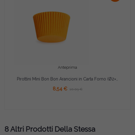
Anteprima
Pirottini Mini Bon Bon Arancioni in Carta Forno (Ø2×H1,5cm) – Per Dolcetti e Confetti (1000 Pz)
AGGIUNGI AL CARRELLO
8,54 €
10,05 €
8 Altri Prodotti Della Stessa