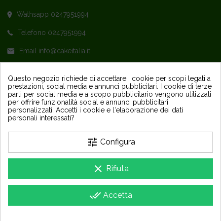
Wathsapp 0247951994
Telefono 0247951994
Email info@cakeitalia.it
L'assistenza è attiva dal Lunedì al Venerdì
Questo negozio richiede di accettare i cookie per scopi legati a
prestazioni, social media e annunci pubblicitari. I cookie di terze
dalle ore 9,30 alle 14 e dalle 15 alle 18
parti per social media e a scopo pubblicitario vengono utilizzati
per offrire funzionalità social e annunci pubblicitari
personalizzati. Accetti i cookie e l'elaborazione dei dati
personali interessati?
tune
Configura
PRODOTTI
keyboard_arrow_down
clear
Rifiuta
LA NOSTRA AZIENDA
keyboard_arrow_down
done_all
Accetta
Copyright 2025 - Sapori Party e Design Srls - P IVA