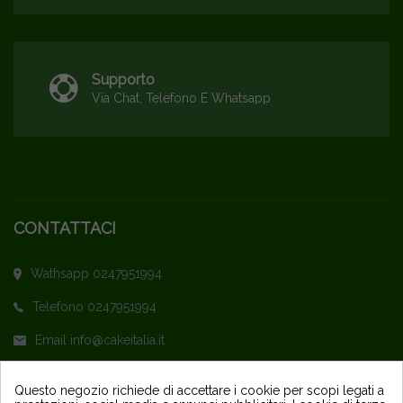
Supporto
Via Chat, Telefono E Whatsapp
CONTATTACI
Wathsapp 0247951994
Telefono 0247951994
Email info@cakeitalia.it
L'assistenza è attiva dal Lunedì al Venerdì
Questo negozio richiede di accettare i cookie per scopi legati a