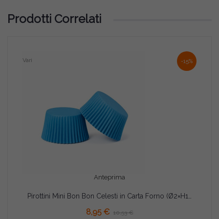
Prodotti Correlati
Vari
-15%
Anteprima
Pirottini Mini Bon Bon Celesti in Carta Forno (Ø2×H1,5cm) – Per Dolcetti e Confetti (1000 Pz)
AGGIUNGI AL CARRELLO
8,95 €
10,53 €