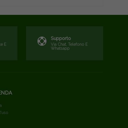
Supporto
te E
Via Chat, Telefono E
Whatsapp
ENDA
a
d'uso