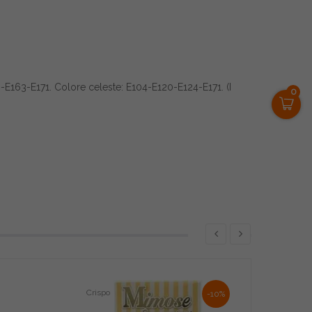
-E163-E171. Colore celeste: E104-E120-E124-E171. (I
0
Crispo
-10%