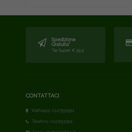
Spedizione
Gratuita*
*se Superi € 59,9
CONTATTACI
Wathsapp 0247951994
Telefono 0247951994