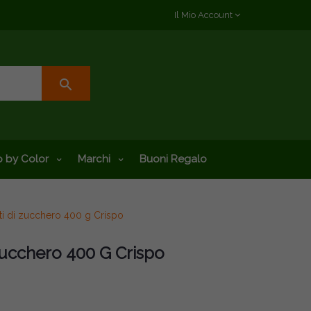
Il Mio Account
search
 by Color
Marchi
Buoni Regalo
ti di zucchero 400 g Crispo
Zucchero 400 G Crispo