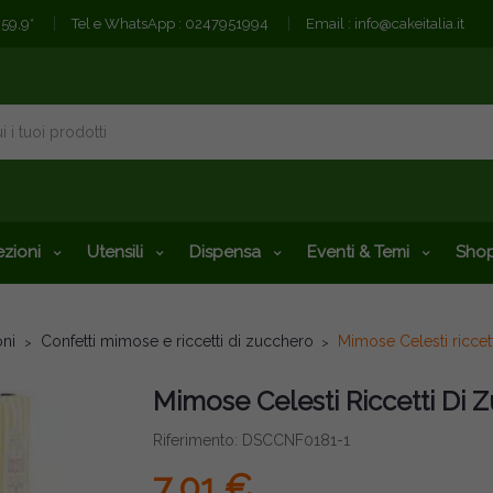
€59,9*
Tel e WhatsApp :
0247951994
Email :
info@cakeitalia.it
zioni
Utensili
Dispensa
Eventi & Temi
Shop
oni
Confetti mimose e riccetti di zucchero
Mimose Celesti riccet
Mimose Celesti Riccetti Di 
Riferimento: DSCCNF0181-1
7,01 €