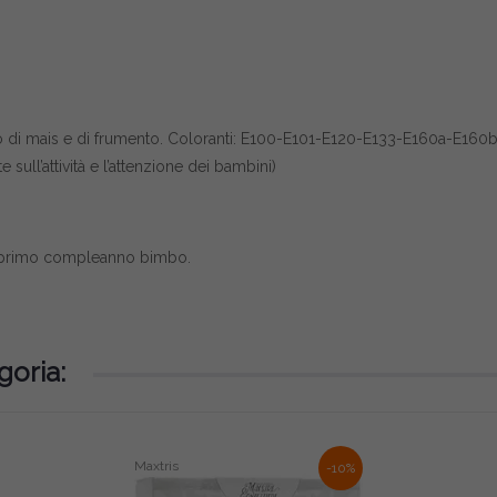
so di mais e di frumento. Coloranti: E100-E101-E120-E133-E160a-E160b
ull’attività e l’attenzione dei bambini)
o, primo compleanno bimbo.
goria:
Maxtris
-10%