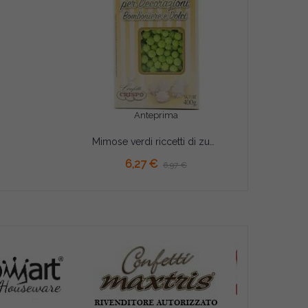
Anteprima
Mimose verdi riccetti di zucchero 400 g Crispo
6,27 €
6,97 €