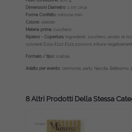
Peso confezione:
400 g
Dimensioni Diametro:
1 cm circa
Forma Confetto:
mimosa mini
Colore:
celeste
Materia prima:
zucchero
Ripieno - Copertura:
Ingredienti: zucchero, amido di ri
coloranti E104-E122-E124 possono influire negativamente s
Formato / tipo:
scatola
Adatto per evento:
cerimonia, party, Nascita, Battesim
8 Altri Prodotti Della Stessa Cate
Crispo