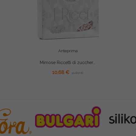
Anteprima
Mimose Riccetti di zucchero rosa Kg 1
10,68 €
11,87 €