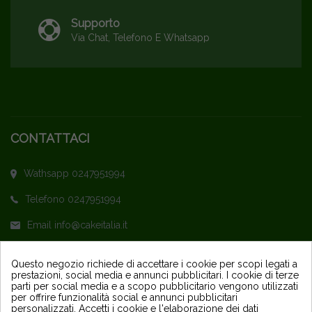
Supporto
Via Chat, Telefono E Whatsapp
CONTATTACI
Wathsapp 0247951994
Telefono 0247951994
Email info@cakeitalia.it
L'assistenza è attiva dal Lunedì al Venerdì
Questo negozio richiede di accettare i cookie per scopi legati a
prestazioni, social media e annunci pubblicitari. I cookie di terze
dalle ore 9,30 alle 14 e dalle 15 alle 18
parti per social media e a scopo pubblicitario vengono utilizzati
per offrire funzionalità social e annunci pubblicitari
personalizzati. Accetti i cookie e l'elaborazione dei dati