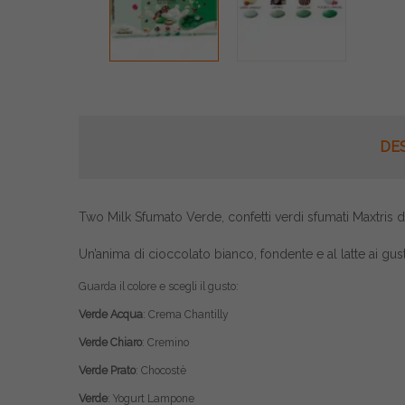
DE
Two Milk Sfumato Verde, confetti verdi sfumati Maxtris d
Un’anima di cioccolato bianco, fondente e al latte ai gus
Guarda il colore e scegli il gusto:
Verde
Acqua
: Crema Chantilly
Verde
Chiaro
: Cremino
Verde
Prato
: Chocostè
Verde
: Yogurt Lampone