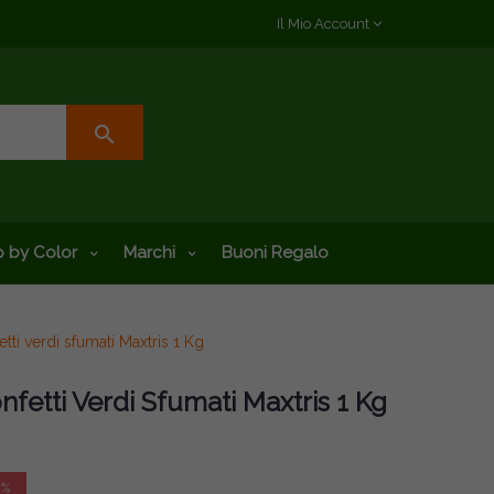
Il Mio Account
search
 by Color
Marchi
Buoni Regalo
ti verdi sfumati Maxtris 1 Kg
etti Verdi Sfumati Maxtris 1 Kg
0%