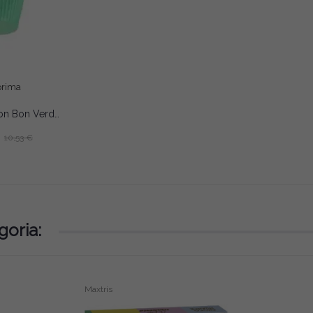
prima
Pirottini Mini Bon Bon Verde Salvia in Carta Forno (Ø2×H1,5cm) – Per Cottura e Porta Confetti (1000 Pz)
10,53 €
goria:
Maxtris