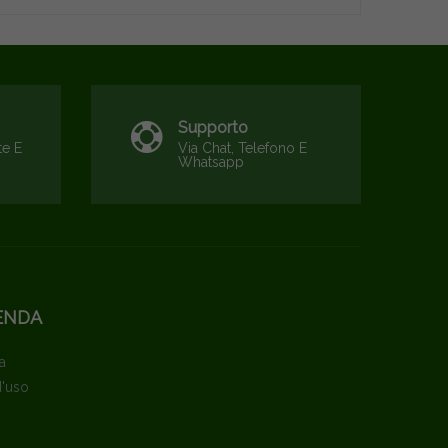
Supporto
te E
Via Chat, Telefono E
Whatsapp
ENDA
a
d'uso