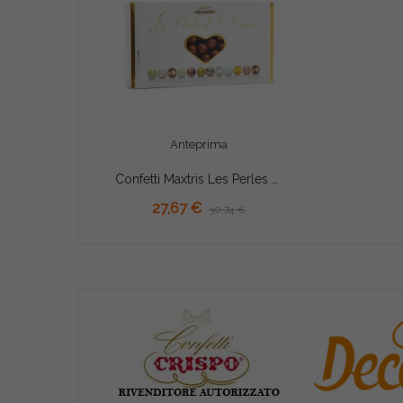
Anteprima
Confetti Maxtris Les Perles Red/Gold - Perle Rosso/Oro
27,67 €
30,74 €