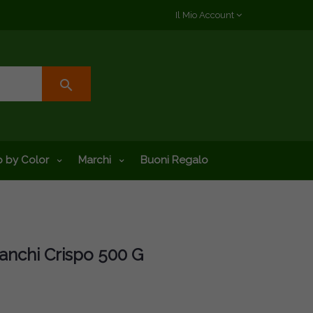
Il Mio Account
search
 by Color
Marchi
Buoni Regalo
anchi Crispo 500 G