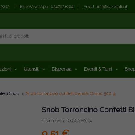
€59,9*
Tel e WhatsApp :
0247951994
Email :
info@cakeitalia.it
zioni
Utensili
Dispensa
Eventi & Temi
Shop
fetti Snob
Snob torroncino confetti bianchi Crispo 500 g
Snob Torroncino Confetti Bi
Riferimento: DSCCNF0114
9,51 €