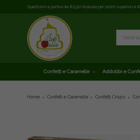
Spedizioni a partire da €5,90 Gratuita per ordini superiori a 
Confetti e Caramelle
Addobbi e Confe
Home
Confetti e Caramelle
Confetti Crispo
Con