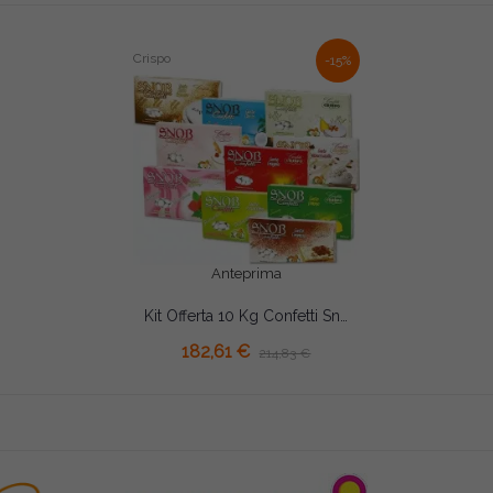
Crispo
-15%
Anteprima
Kit Offerta 10 Kg Confetti Snob Crispo – Seleziona fino a 20 Gusti, Risparmia 15%
AGGIUNGI AL CARRELLO
182,61 €
214,83 €