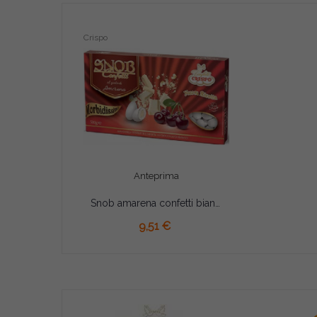
Crispo
Anteprima
Snob amarena confetti bianchi Crispo 500 g
9,51 €