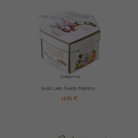
Crispo
Anteprima
Snob Lieto Evento Matrimonio Crispo confetti bianchi 8 gusti assortiti incartati singolarmente da 500 g
12,81 €