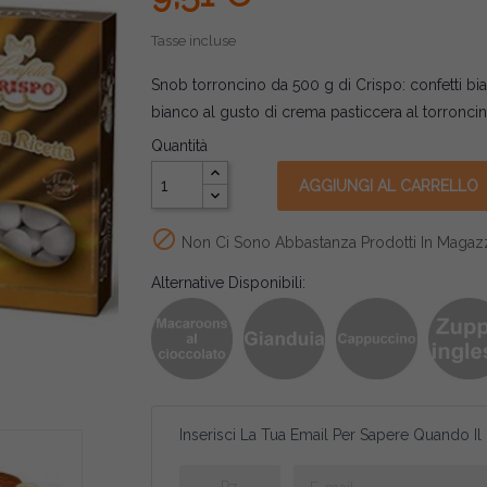
Tasse incluse
Snob torroncino da 500 g di Crispo: confetti bia
bianco al gusto di crema pasticcera al torronci
Quantità
AGGIUNGI AL CARRELLO

Non Ci Sono Abbastanza Prodotti In Magaz
Alternative Disponibili:
Inserisci La Tua Email Per Sapere Quando Il