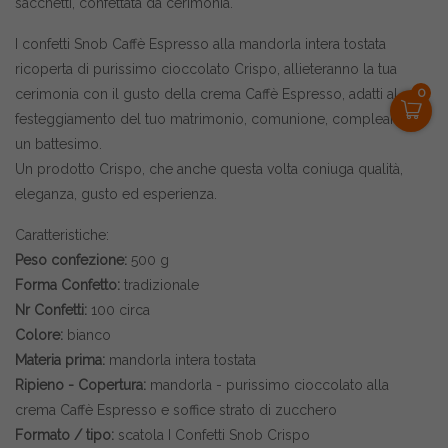
sacchetti, confettata da cerimonia.
I confetti Snob Caffè Espresso alla mandorla intera tostata
ricoperta di purissimo cioccolato Crispo, allieteranno la tua
0
cerimonia con il gusto della crema Caffè Espresso, adatti al
festeggiamento del tuo matrimonio, comunione, compleanno o
un battesimo.
Un prodotto Crispo, che anche questa volta coniuga qualità,
eleganza, gusto ed esperienza.
Caratteristiche:
Peso confezione:
500 g
Forma Confetto:
tradizionale
Nr Confetti:
100 circa
Colore:
bianco
Materia prima:
mandorla intera tostata
Ripieno - Copertura:
mandorla - purissimo cioccolato alla
crema Caffè Espresso e soffice strato di zucchero
Formato / tipo:
scatola I Confetti Snob Crispo