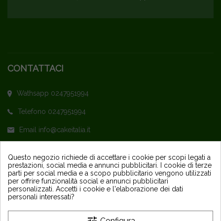
CONTATTACI
Wathsapp 0247951994
Telefono 0247951994
Email info@cakeitalia.it
L'assistenza è attiva dal Lunedì al Venerdì
Questo negozio richiede di accettare i cookie per scopi legati a
prestazioni, social media e annunci pubblicitari. I cookie di terze
dalle ore 9,30 alle 14 e dalle 15 alle 18
parti per social media e a scopo pubblicitario vengono utilizzati
per offrire funzionalità social e annunci pubblicitari
personalizzati. Accetti i cookie e l'elaborazione dei dati
personali interessati?
Configura