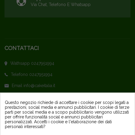
Via Chat, Telefono E Whatsapp
CONTATTACI
Wathsapp 0247951994
Telefono 0247951994
Email info@cakeitalia.it
L'assistenza è attiva dal Lunedì al Venerdì
Questo negozio richiede di accettare i cookie per scopi legati a
prestazioni, social media e annunci pubblicitari. I cookie di terze
dalle ore 9,30 alle 14 e dalle 15 alle 18
parti per social media e a scopo pubblicitario vengono utilizzati
per offrire funzionalità social e annunci pubblicitari
personalizzati. Accetti i cookie e l'elaborazione dei dati
personali interessati?