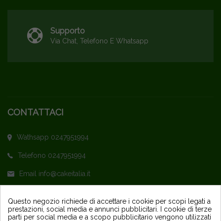
Supporto
Via Chat, Telefono E Whatsapp
CONTATTACI
Wathsapp 0247951994
Telefono 0247951994
Email info@cakeitalia.it
L'assistenza è attiva dal Lunedì al Venerdì
Questo negozio richiede di accettare i cookie per scopi legati a
prestazioni, social media e annunci pubblicitari. I cookie di terze
dalle ore 9,30 alle 14 e dalle 15 alle 18
parti per social media e a scopo pubblicitario vengono utilizzati