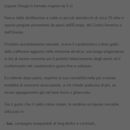
Liquore Strega in formato mignon da 5 cl
Nasce dalla distillazione a caldo in piccoli alambicchi di circa 70 erbe e
spezie pregiate provenienti da paesi dell'Europa, del Centro America e
dell'Oriente.
Prodotto assolutamente naturale, riceve il caratteristico colore giallo
dello zafferano aggiunto nella infusione alcolica; una lunga stagionatura
in tini di rovere consente poi il perfetto bilanciamento degli aromi ed il
conferimento del caratteristico gusto fine e vellutato.
Eccellente dopo pasto, esprime la sua versatilità nelle più svariate
modalità di consumo assicurando, a chi chiede qualcosa di più, un
sicuro appagamento già nel bere liscio o ghiacciato.
Sia il gusto che il caldo colore solare, lo rendono un liquore versatile,
utilizzato in
- bar,
compagno inseparabili di long-drinks e cocktails,