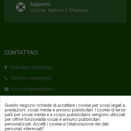
Supporto
Via Chat, Telefono E Whatsapp
CONTATTACI
Wathsapp 0247951994
Telefono 0247951994
Email info@cakeitalia.it
L'assistenza è attiva dal Lunedì al Venerdì
Questo negozio richiede di accettare i cookie per scopi legati a
prestazioni, social media e annunci pubblicitari. I cookie di terze
dalle ore 9,30 alle 14 e dalle 15 alle 18
parti per social media e a scopo pubblicitario vengono utilizzati
per offrire funzionalità social e annunci pubblicitari
personalizzati. Accetti i cookie e l'elaborazione dei dati
personali interessati?