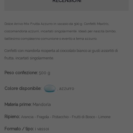
RECENSIONI
Dolce Arrivo Mix Frutta Azzurro in vassoio da 500 g. Confetti Maxtris,
ciocomandorla
azzurri
, incartati singolarmente. Ideali per nascita bimbo,
battesimo compleanno comunione o evento a tema
azzurro
.
Confetti con mandorla ricoperta al cioccolato bianco ai gusti assortiti di
frutta, incartati singolarmente.
Peso confezione:
500 g
Colore disponibile:
, azzurro
Materia prime:
Mandorla
Ripieno:
Arancia - Fragola - Pistacchio - Frutti di Bosco - Limone
Formato / tipo:
i vassoi