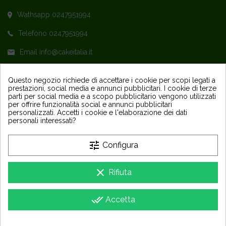
Wathsapp 0247951994
Telefono 0247951994
Email info@cakeitalia.it
L'assistenza è attiva dal Lunedì al Venerdì
Questo negozio richiede di accettare i cookie per scopi legati a
prestazioni, social media e annunci pubblicitari. I cookie di terze
dalle ore 9,30 alle 14 e dalle 15 alle 18
parti per social media e a scopo pubblicitario vengono utilizzati
per offrire funzionalità social e annunci pubblicitari
personalizzati. Accetti i cookie e l'elaborazione dei dati
personali interessati?
tune
Configura
PRODOTTI
keyboard_arrow_down
clear
Rifiuta
LA NOSTRA AZIENDA
keyboard_arrow_down
done_all
Accetta
Copyright 2025 - Sapori Party e Design Srls - P IVA