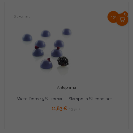
0
Silikomart
-15%
Anteprima
Micro Dome 5 Silikomart – Stampo in Silicone per 35 Micro-Porzioni a Cupola (Ø2,6×H1,4cm)
AGGIUNGI AL CARRELLO
11,83 €
13,92 €