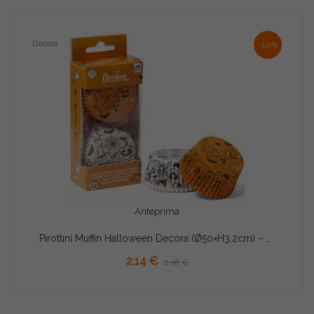
Decora
-10%
Anteprima
Pirottini Muffin Halloween Decora (Ø50×H3,2cm) – Carta Forno con Decori Zucche e Fantasmi (36 Pz)
AGGIUNGI AL CARRELLO
2,14 €
2,38 €