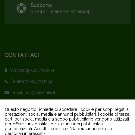
Supporto
Via Chat, Telefono E Whatsapp
CONTATTACI
Wathsapp 0247951994
Telefono 0247951994
Email info@cakeitalia.it
L'assistenza è attiva dal Lunedì al Venerdì
Questo negozio richiede di accettare i cookie per scopi legati a
prestazioni, social media e annunci pubblicitari. I cookie di terze
dalle ore 9,30 alle 14 e dalle 15 alle 18
parti per social media e a scopo pubblicitario vengono utilizzati
per offrire funzionalità social e annunci pubblicitari
personalizzati. Accetti i cookie e l'elaborazione dei dati
personali interessati?