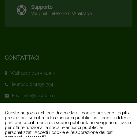
Supporto
Via Chat, Telefono E Whatsapp
CONTATTACI
Wathsapp 0247951994
Telefono 0247951994
Email info@cakeitalia.it
L'assistenza è attiva dal Lunedì al Venerdì
Questo negozio richiede di accettare i cookie per scopi legati a
prestazioni, social media e annunci pubblicitari. I cookie di terze
dalle ore 9,30 alle 14 e dalle 15 alle 18
parti per social media e a scopo pubblicitario vengono utilizzati
per offrire funzionalità social e annunci pubblicitari
personalizzati. Accetti i cookie e l'elaborazione dei dati