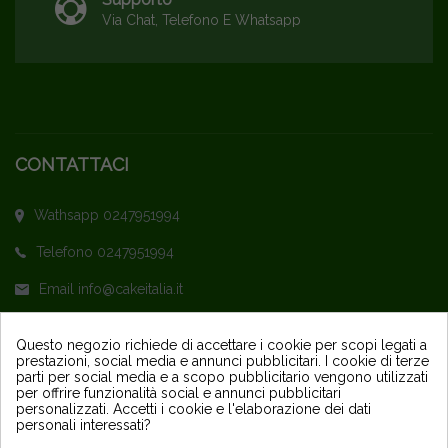
Via Chat, Telefono E Whatsapp
CONTATTACI
Wathsapp 0247951994
Telefono 0247951994
Email info@cakeitalia.it
L'assistenza è attiva dal Lunedì al Venerdì
Questo negozio richiede di accettare i cookie per scopi legati a
prestazioni, social media e annunci pubblicitari. I cookie di terze
dalle ore 9,30 alle 14 e dalle 15 alle 18
parti per social media e a scopo pubblicitario vengono utilizzati
per offrire funzionalità social e annunci pubblicitari
personalizzati. Accetti i cookie e l'elaborazione dei dati
personali interessati?