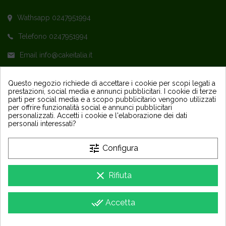
Wathsapp 0247951994
Telefono 0247951994
Email info@cakeitalia.it
L'assistenza è attiva dal Lunedì al Venerdì
Questo negozio richiede di accettare i cookie per scopi legati a
prestazioni, social media e annunci pubblicitari. I cookie di terze
dalle ore 9,30 alle 14 e dalle 15 alle 18
parti per social media e a scopo pubblicitario vengono utilizzati
per offrire funzionalità social e annunci pubblicitari
personalizzati. Accetti i cookie e l'elaborazione dei dati
personali interessati?
tune
Configura
PRODOTTI
keyboard_arrow_down
clear
Rifiuta
LA NOSTRA AZIENDA
keyboard_arrow_down
done_all
Accetta
Copyright 2025 - Sapori Party e Design Srls - P IVA