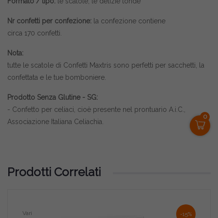
Formato / tipo:
le scatole, le delizie tonde
Nr confetti per confezione:
la confezione contiene
circa
170
confetti.
Nota:
tutte le scatole di
Confetti Maxtris
sono perfetti per sacchetti, la
confettata e le tue bomboniere.
Prodotto Senza Glutine - SG:
- Confetto per celiaci, cioè presente nel prontuario A.i.C.,
0
Associazione Italiana Celiachia.
Prodotti Correlati
Vari
-15%