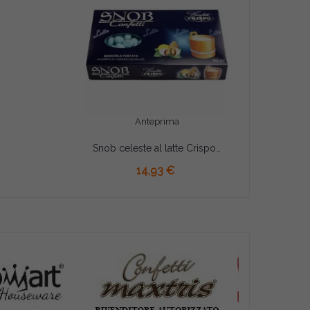
Anteprima
Snob celeste al latte Crispo 1 Kg confetti celesti alla mandorla e cioccolato al latte
AGGIUNGI AL CARRELLO
14,93 €