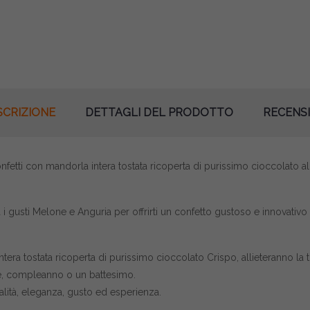
SCRIZIONE
DETTAGLI DEL PRODOTTO
RECENSI
fetti con mandorla intera tostata ricoperta di purissimo cioccolato al 
 i gusti Melone e Anguria per offrirti un confetto gustoso e innovativ
tera tostata ricoperta di purissimo cioccolato Crispo, allieteranno la t
e, compleanno o un battesimo.
lità, eleganza, gusto ed esperienza.