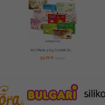
Anteprima
Kit Offerta 3 Kg Confetti Snob Crispo – Seleziona fino a 6 Gusti, Risparmia 15%
AGGIUNGI AL CARRELLO
54,78 €
64,45 €