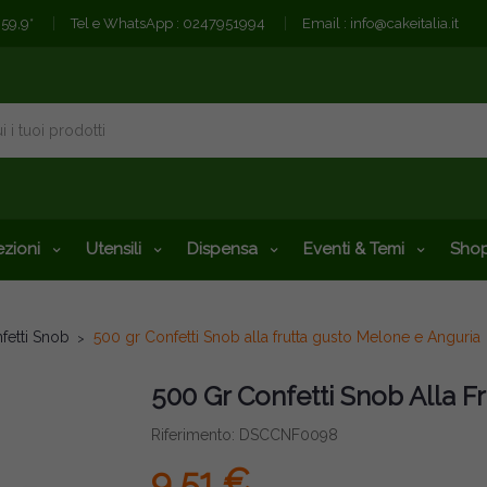
€59,9*
Tel e WhatsApp :
0247951994
Email :
info@cakeitalia.it
zioni
Utensili
Dispensa
Eventi & Temi
Shop
fetti Snob
500 gr Confetti Snob alla frutta gusto Melone e Anguria
500 Gr Confetti Snob Alla F
Riferimento: DSCCNF0098
9,51 €