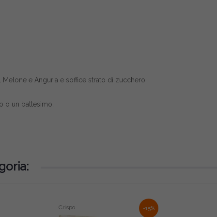
 Melone e Anguria e soffice strato di zucchero
 o un battesimo.
goria:
Crispo
-15%