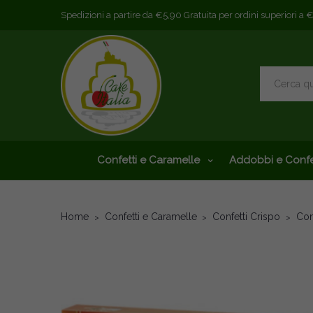
Spedizioni a partire da €5,90 Gratuita per ordini superiori a 
Confetti e Caramelle
Addobbi e Confe
Home
Confetti e Caramelle
Confetti Crispo
Con