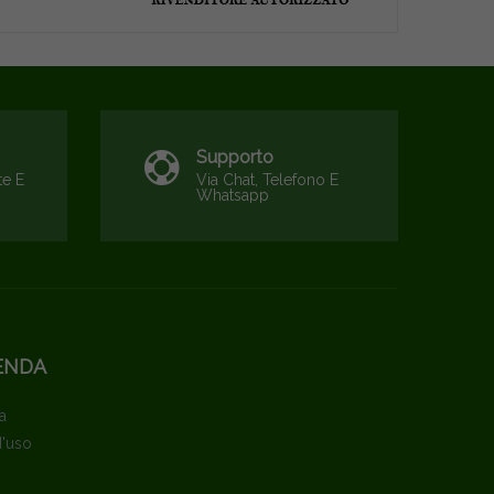
Supporto
te E
Via Chat, Telefono E
Whatsapp
ENDA
a
d'uso