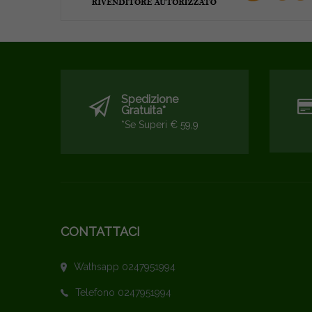
Spedizione
Gratuita*
*se Superi € 59,9
CONTATTACI
Wathsapp 0247951994
Telefono 0247951994