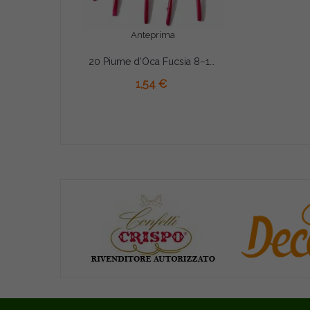
Anteprima
20 Piume d’Oca Fucsia 8–15 cm – Decorazioni Eleganti per Party e Feste
AGGIUNGI AL CARRELLO
1,54 €