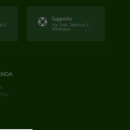
Supporto
te E
Via Chat, Telefono E
Whatsapp
ENDA
a
d'uso