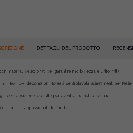
SCRIZIONE
DETTAGLI DEL PRODOTTO
RECENSI
on materiali selezionati per garantire morbidezza e uniformità.
cm, ideali per
decorazioni floreali, centrotavola, allestimenti per feste
gni composizione, perfetto per eventi autunnali o tematici.
ssionisti e appassionati del fai‑da‑te.