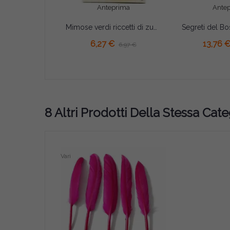
Anteprima
Ante
Mimose verdi riccetti di zucchero 400 g Crispo
6,27 €
13,76 
6,97 €
8 Altri Prodotti Della Stessa Cate
Vari