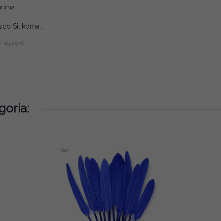
prima
Segreti del Bosco Silikomart – Stampo in Silicone per 6 Monoporzioni Ø7cm
€
15,29 €
goria:
Vari