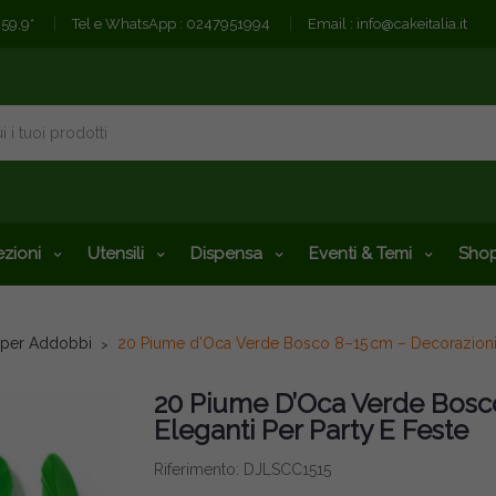
€59,9*
Tel e WhatsApp :
0247951994
Email :
info@cakeitalia.it
zioni
Utensili
Dispensa
Eventi & Temi
Shop
i per Addobbi
20 Piume d’Oca Verde Bosco 8–15 cm – Decorazioni E
20 Piume D’Oca Verde Bosc
Eleganti Per Party E Feste
Riferimento: DJLSCC1515