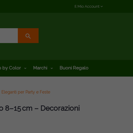
Il Mio Account
search
 by Color
Marchi
Buoni Regalo
leganti per Party e Feste
o 8–15 Cm – Decorazioni