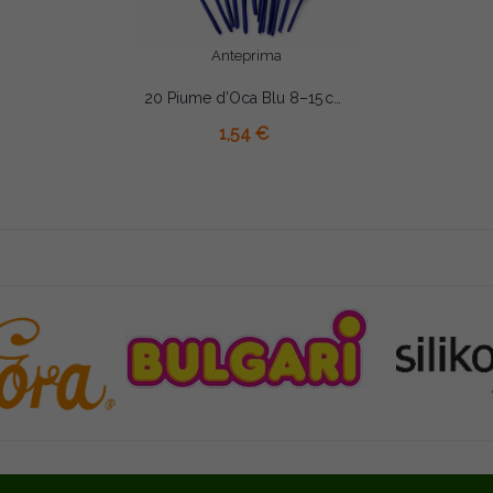
Anteprima
20 Piume d’Oca Blu 8–15 cm – Decorazioni Eleganti per Party e Feste
AGGIUNGI AL CARRELLO
1,54 €