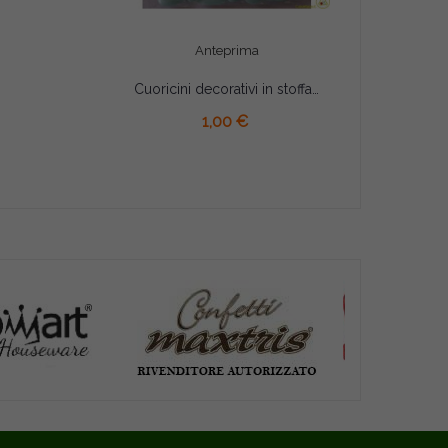
Anteprima
Cuoricini decorativi in stoffa color Verde Tiffany larghi 2 cm
AGGIUNGI AL CARRELLO
1,00 €