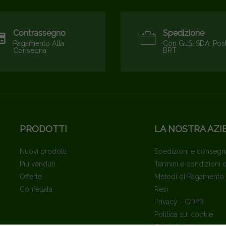
Contrassegno
Spedizione
Pagamento Alla
Con GLS, SDA, Pos
Consegna
BRT
PRODOTTI
LA NOSTRA AZI
Nuovi prodotti
Spedizioni e consegn
Più venduti
Termini e condizioni 
Offerte
Metodi di Pagamento
Confettata
Resi
Privacy - GDPR
Politica sui cookie