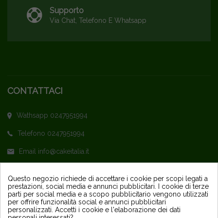
Supporto
Via Chat, Telefono E Whatsapp
CONTATTACI
Wathsapp 0247951994
Telefono 0247951994
Email info@cakeitalia.it
L'assistenza è attiva dal Lunedì al Venerdì
Questo negozio richiede di accettare i cookie per scopi legati a
prestazioni, social media e annunci pubblicitari. I cookie di terze
dalle ore 9,30 alle 14 e dalle 15 alle 18
parti per social media e a scopo pubblicitario vengono utilizzati
per offrire funzionalità social e annunci pubblicitari
personalizzati. Accetti i cookie e l'elaborazione dei dati
personali interessati?