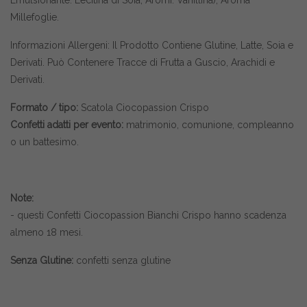
Emulsionante: Lecitina di Soia, Aromi: Vanillina), Aroma
Millefoglie.
Informazioni Allergeni: Il Prodotto Contiene Glutine, Latte, Soia e
Derivati. Può Contenere Tracce di Frutta a Guscio, Arachidi e
Derivati.
Formato / tipo:
Scatola Ciocopassion Crispo
Confetti adatti per evento:
matrimonio, comunione, compleanno
o un battesimo.
Note:
- questi Confetti Ciocopassion Bianchi Crispo hanno scadenza
almeno 18 mesi.
Senza Glutine:
confetti senza glutine