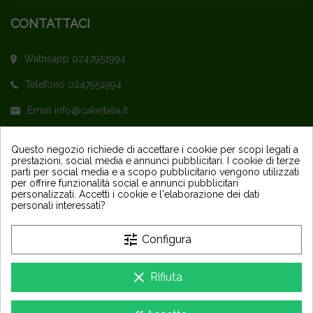
CONTATTACI
Wathsapp 0247951994
Telefono 0247951994
Email info@cakeitalia.it
L'assistenza è attiva dal Lunedì al Venerdì
Questo negozio richiede di accettare i cookie per scopi legati a
prestazioni, social media e annunci pubblicitari. I cookie di terze
dalle ore 9,30 alle 14 e dalle 15 alle 18
parti per social media e a scopo pubblicitario vengono utilizzati
per offrire funzionalità social e annunci pubblicitari
personalizzati. Accetti i cookie e l'elaborazione dei dati
personali interessati?
tune
Configura
PRODOTTI
keyboard_arrow_down
clear
Rifiuta
LA NOSTRA AZIENDA
keyboard_arrow_down