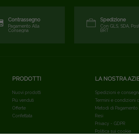
Contrassegno
Spedizione
Pagamento Alla
Con GLS, SDA, Pos
Consegna
BRT
PRODOTTI
LA NOSTRA AZI
Nuovi prodotti
Spedizioni e consegn
Più venduti
Termini e condizioni 
Offerte
Metodi di Pagamento
Confettata
Resi
Privacy - GDPR
Politica sui cookie
Contattaci