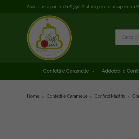
Spedizioni a partire da €5,90 Gratuita per ordini superiori a 
Confetti e Caramelle
Addobbi e Confe
Home
Confetti e Caramelle
Confetti Maxtris
Con