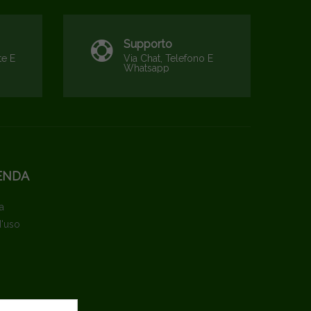
Supporto
te E
Via Chat, Telefono E
Whatsapp
ENDA
a
d'uso