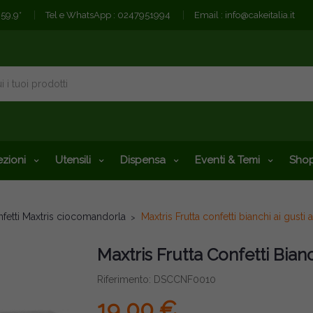
€59,9*
Tel e WhatsApp :
0247951994
Email :
info@cakeitalia.it
zioni
Utensili
Dispensa
Eventi & Temi
Shop
fetti Maxtris ciocomandorla
Maxtris Frutta confetti bianchi ai gusti a
Maxtris Frutta Confetti Bianch
Riferimento: DSCCNF0010
19,00 €