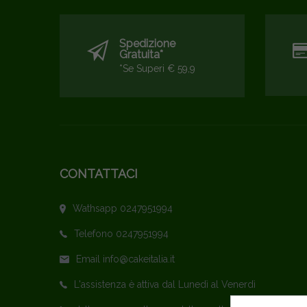
Spedizione
Gratuita*
*se Superi € 59,9
CONTATTACI
Wathsapp 0247951994
Telefono 0247951994
Email info@cakeitalia.it
L'assistenza è attiva dal Lunedì al Venerdì