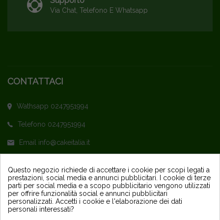
Supporto
Via Chat, Telefono E Whatsapp
CONTATTACI
Wathsapp 0247951994
Telefono 0247951994
Email info@cakeitalia.it
L'assistenza è attiva dal Lunedì al Venerdì
Questo negozio richiede di accettare i cookie per scopi legati a
prestazioni, social media e annunci pubblicitari. I cookie di terze
dalle ore 9,30 alle 14 e dalle 15 alle 18
parti per social media e a scopo pubblicitario vengono utilizzati
per offrire funzionalità social e annunci pubblicitari
personalizzati. Accetti i cookie e l'elaborazione dei dati
personali interessati?