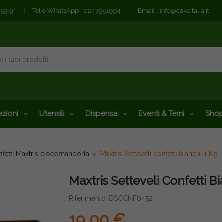
€59,9*
Tel e WhatsApp :
0247951994
Email :
info@cakeitalia.it
zioni
Utensili
Dispensa
Eventi & Temi
Shop
fetti Maxtris ciocomandorla
Maxtris Setteveli confetti bianchi 1 Kg
Maxtris Setteveli Confetti Bi
Riferimento: DSCCNF0452
19,00 €