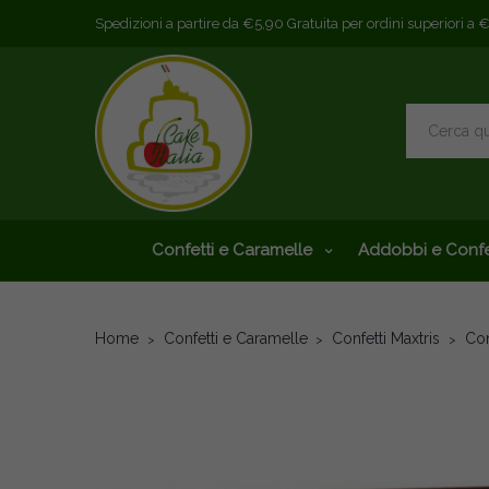
Spedizioni a partire da €5,90 Gratuita per ordini superiori a 
Confetti e Caramelle
Addobbi e Confe
Home
Confetti e Caramelle
Confetti Maxtris
Con