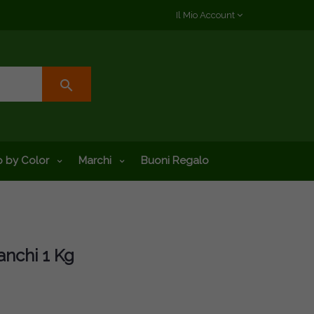
Il Mio Account
search
 by Color
Marchi
Buoni Regalo
anchi 1 Kg