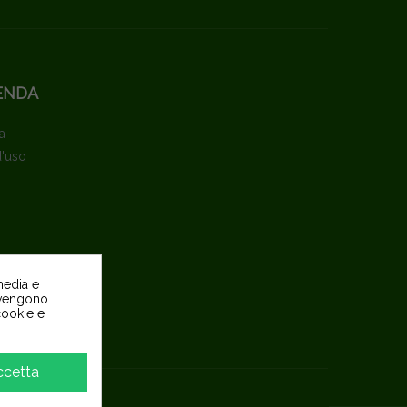
ENDA
a
d'uso
media e
o vengono
 cookie e
pite
ccetta