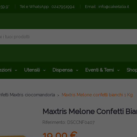
€59,9*
Tel e WhatsApp :
0247951994
Email :
info@cakeitalia.it
zioni
Utensili
Dispensa
Eventi & Temi
Shop
fetti Maxtris ciocomandorla
Maxtris Melone confetti bianchi 1 Kg
Maxtris Melone Confetti Bia
Riferimento: DSCCNF0407
19,00 €