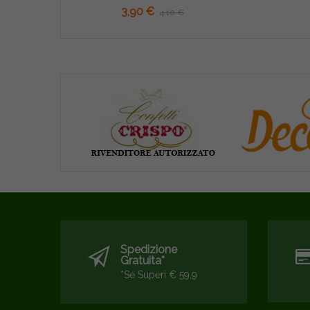
3,90 €
4,10 €
Spedizione
Gratuita*
*se Superi € 59,9