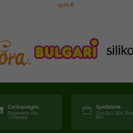
19,00 €
Contrassegno
Spedizione
Pagamento Alla
Con GLS, SDA, Pos
Consegna
BRT