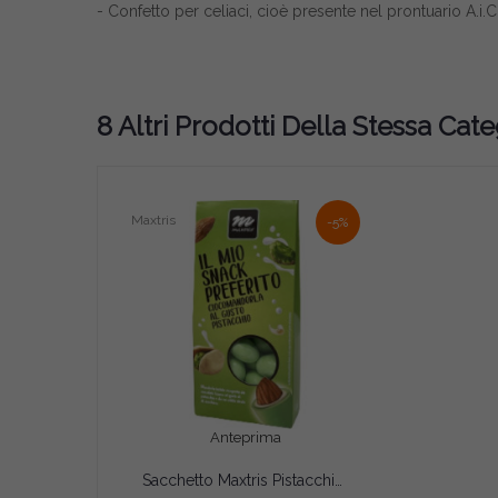
- Confetto per celiaci, cioè presente nel prontuario A.i.C.
8 Altri Prodotti Della Stessa Cate
Maxtris
-5%
Anteprima
Sacchetto Maxtris Pistacchio confetti verdi 150 g
AGGIUNGI AL CARRELLO