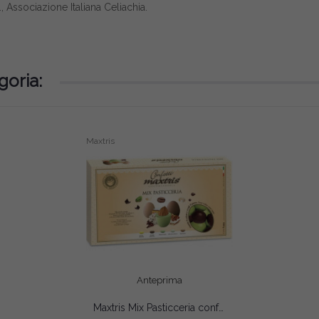
, Associazione Italiana Celiachia.
goria:
Maxtris
Anteprima
Maxtris Mix Pasticceria confetti colorati ai gusti assortiti di pasticceria 1 Kg
AGGIUNGI AL CARRELLO