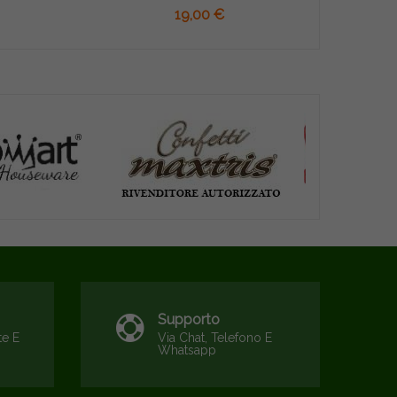
19,00 €
Supporto
te E
Via Chat, Telefono E
Whatsapp