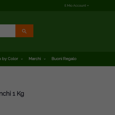
Il Mio Account
search
 by Color
Marchi
Buoni Regalo
nchi 1 Kg