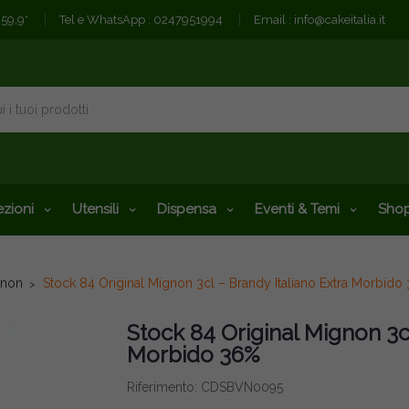
€59,9*
Tel e WhatsApp :
0247951994
Email :
info@cakeitalia.it
zioni
Utensili
Dispensa
Eventi & Temi
Shop
gnon
Stock 84 Original Mignon 3cl – Brandy Italiano Extra Morbido
Stock 84 Original Mignon 3cl
Morbido 36%
Riferimento: CDSBVN0095