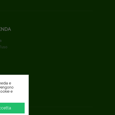
ENDA
a
d'uso
media e
o vengono
 cookie e
pite
ccetta