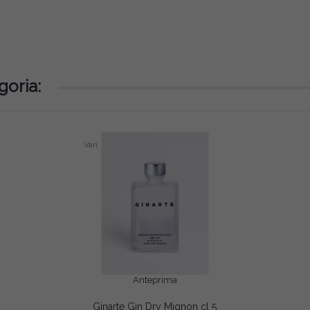
goria:
Vari
Anteprima
Ginarte Gin Dry Mignon cl 5