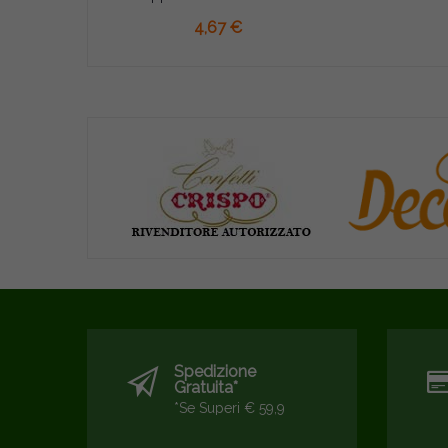
AGGIUNGI AL CARRELLO
4,67 €
Spedizione
Gratuita*
*se Superi € 59,9