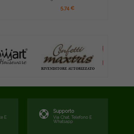
AGGIUNGI AL CARRELLO
5,74 €
Supporto
te E
Via Chat, Telefono E
Whatsapp