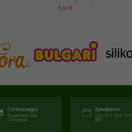
8,30 €
Contrassegno
Spedizione
Pagamento Alla
Con GLS, SDA, Pos
Consegna
BRT