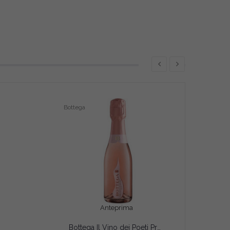
Bottega
Anteprima
Bottega Il Vino dei Poeti Prosecco Rosé DOC 20cl – Spumante Rosato Brut Millesimato