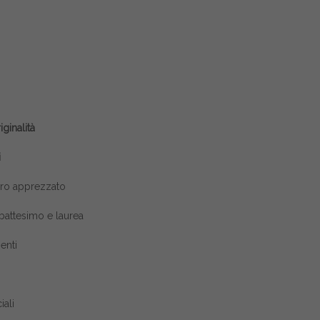
ginalità
i
vero apprezzato
attesimo e laurea
enti
iali